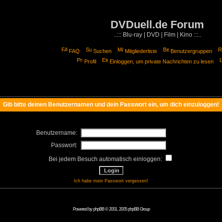
DVDuell.de Forum
..::: Blu-ray | DVD | Film | Kino :::..
FAQ
Suchen
Mitgliederliste
Benutzergruppen
Profil
Einloggen, um private Nachrichten zu lesen
Gib bitte deinen Benutzernamen und dein Passwort ein, um dich einzuloggen!
Benutzername:
Passwort:
Bei jedem Besuch automatisch einloggen:
Ich habe mein Passwort vergessen!
Powered by
phpBB
© 2001, 2005 phpBB Group