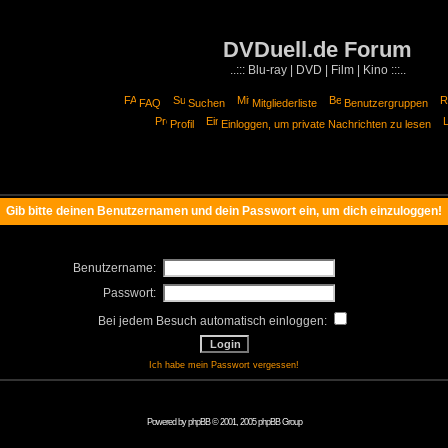
DVDuell.de Forum
..::: Blu-ray | DVD | Film | Kino :::..
FAQ
Suchen
Mitgliederliste
Benutzergruppen
Profil
Einloggen, um private Nachrichten zu lesen
Gib bitte deinen Benutzernamen und dein Passwort ein, um dich einzuloggen!
Benutzername:
Passwort:
Bei jedem Besuch automatisch einloggen:
Ich habe mein Passwort vergessen!
Powered by
phpBB
© 2001, 2005 phpBB Group