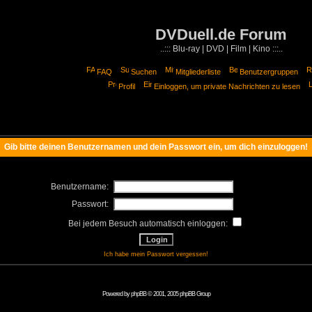
DVDuell.de Forum
..::: Blu-ray | DVD | Film | Kino :::..
FAQ
Suchen
Mitgliederliste
Benutzergruppen
Profil
Einloggen, um private Nachrichten zu lesen
Gib bitte deinen Benutzernamen und dein Passwort ein, um dich einzuloggen!
Benutzername:
Passwort:
Bei jedem Besuch automatisch einloggen:
Ich habe mein Passwort vergessen!
Powered by
phpBB
© 2001, 2005 phpBB Group