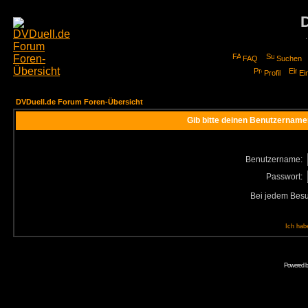
FAQ
Suchen
Profil
Ei
DVDuell.de Forum Foren-Übersicht
Gib bitte deinen Benutzername
Benutzername:
Passwort:
Bei jedem Besu
Ich hab
Powered 