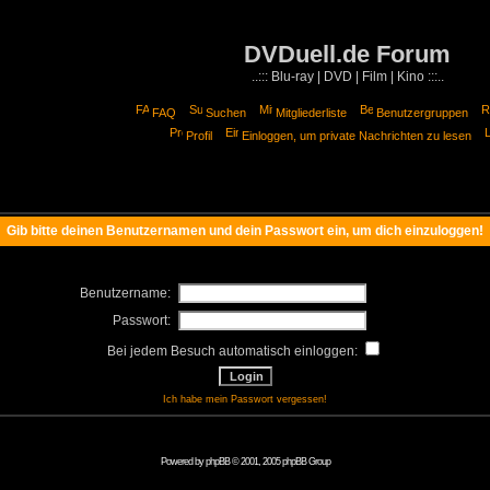
DVDuell.de Forum
..::: Blu-ray | DVD | Film | Kino :::..
FAQ
Suchen
Mitgliederliste
Benutzergruppen
Profil
Einloggen, um private Nachrichten zu lesen
Gib bitte deinen Benutzernamen und dein Passwort ein, um dich einzuloggen!
Benutzername:
Passwort:
Bei jedem Besuch automatisch einloggen:
Ich habe mein Passwort vergessen!
Powered by
phpBB
© 2001, 2005 phpBB Group