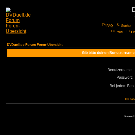
FAQ
Suchen
Profil
Ei
DVDuell.de Forum Foren-Übersicht
Gib bitte deinen Benutzername
Benutzername:
Passwort:
Bei jedem Besu
Ich hab
Powered 