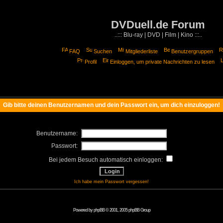
DVDuell.de Forum
..::: Blu-ray | DVD | Film | Kino :::..
FAQ
Suchen
Mitgliederliste
Benutzergruppen
Profil
Einloggen, um private Nachrichten zu lesen
Gib bitte deinen Benutzernamen und dein Passwort ein, um dich einzuloggen!
Benutzername:
Passwort:
Bei jedem Besuch automatisch einloggen:
Ich habe mein Passwort vergessen!
Powered by
phpBB
© 2001, 2005 phpBB Group