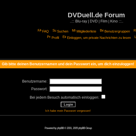
DVDuell.de Forum
..::: Blu-ray | DVD | Film | Kino :::..
FAQ
Suchen
Mitgliederliste
Benutzergruppen
Profil
Einloggen, um private Nachrichten zu lesen
Gib bitte deinen Benutzernamen und dein Passwort ein, um dich einzuloggen!
Benutzername:
Passwort:
Bei jedem Besuch automatisch einloggen:
Ich habe mein Passwort vergessen!
Powered by
phpBB
© 2001, 2005 phpBB Group