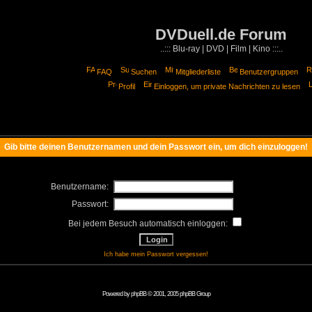
DVDuell.de Forum
..::: Blu-ray | DVD | Film | Kino :::..
FAQ
Suchen
Mitgliederliste
Benutzergruppen
Profil
Einloggen, um private Nachrichten zu lesen
Gib bitte deinen Benutzernamen und dein Passwort ein, um dich einzuloggen!
Benutzername:
Passwort:
Bei jedem Besuch automatisch einloggen:
Ich habe mein Passwort vergessen!
Powered by
phpBB
© 2001, 2005 phpBB Group