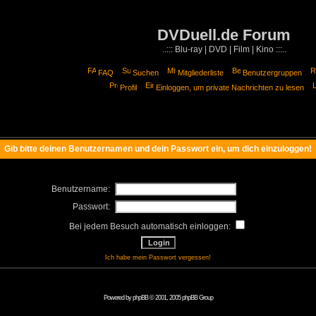
DVDuell.de Forum
..::: Blu-ray | DVD | Film | Kino :::..
FAQ
Suchen
Mitgliederliste
Benutzergruppen
Profil
Einloggen, um private Nachrichten zu lesen
Gib bitte deinen Benutzernamen und dein Passwort ein, um dich einzuloggen!
Benutzername:
Passwort:
Bei jedem Besuch automatisch einloggen:
Ich habe mein Passwort vergessen!
Powered by
phpBB
© 2001, 2005 phpBB Group