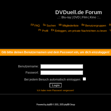
DVDuell.de Forum
..::: Blu-ray | DVD | Film | Kino :::..
FAQ
Suchen
Mitgliederliste
Benutzergruppen
Profil
Einloggen, um private Nachrichten zu lesen
Gib bitte deinen Benutzernamen und dein Passwort ein, um dich einzuloggen!
Benutzername:
Passwort:
Bei jedem Besuch automatisch einloggen:
Ich habe mein Passwort vergessen!
Powered by
phpBB
© 2001, 2005 phpBB Group