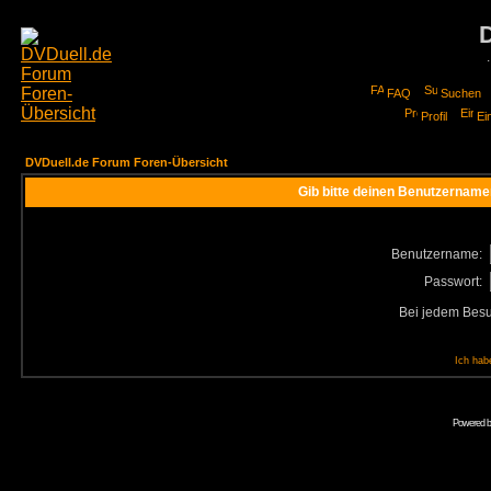
FAQ
Suchen
Profil
Ei
DVDuell.de Forum Foren-Übersicht
Gib bitte deinen Benutzername
Benutzername:
Passwort:
Bei jedem Besu
Ich hab
Powered 