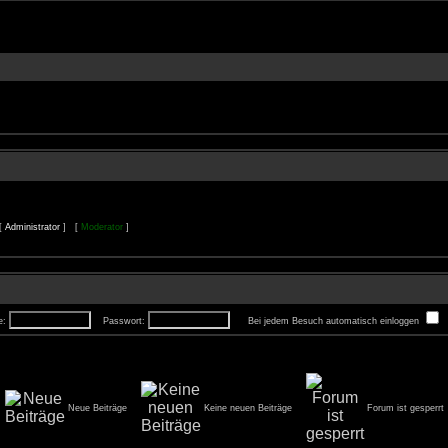
 [
Administrator
] [
Moderator
]
e:
Passwort:
Bei jedem Besuch automatisch einloggen
Neue Beiträge
Keine neuen Beiträge
Forum ist gesperrt