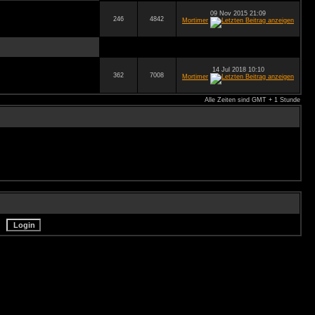
09 Nov 2015 21:09
246
4842
Mortimer
14 Jul 2018 10:10
362
7008
Mortimer
Alle Zeiten sind GMT + 1 Stunde