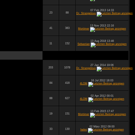
07 Feb 2013 14:33
23
88
Dr. Strangelove
13 Nov 2013 22:16
41
383
Mortimer
13 Aug 2018 13:46
11
152
Sebastian
27 Jan 2014 19:06
203
1078
Dr. Strangelove
16 Jul 2012 18:03
84
418
4LOM
02 Apr 2012 00:01
88
627
4LOM
13 Feb 2015 17:47
19
151
Mortimer
02 März 2012 09:00
33
130
helmi