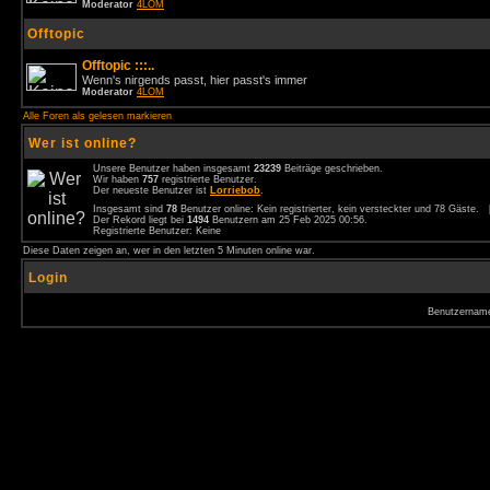
Moderator
4LOM
Offtopic
Offtopic :::..
Wenn's nirgends passt, hier passt's immer
Moderator
4LOM
Alle Foren als gelesen markieren
Wer ist online?
Unsere Benutzer haben insgesamt
23239
Beiträge geschrieben.
Wir haben
757
registrierte Benutzer.
Der neueste Benutzer ist
Lorriebob
.
Insgesamt sind
78
Benutzer online: Kein registrierter, kein versteckter und 78 Gäste.
Der Rekord liegt bei
1494
Benutzern am 25 Feb 2025 00:56.
Registrierte Benutzer: Keine
Diese Daten zeigen an, wer in den letzten 5 Minuten online war.
Login
Benutzernam