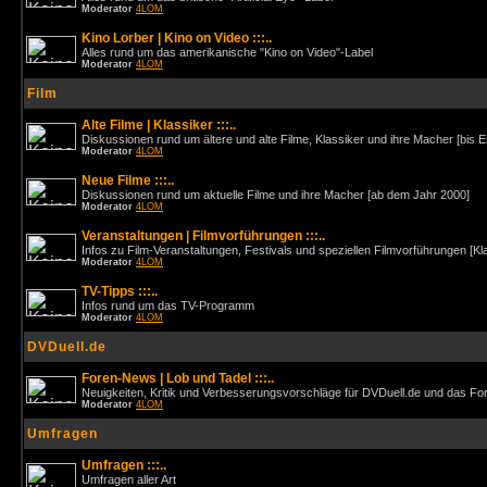
Moderator
4LOM
Kino Lorber | Kino on Video :::..
Alles rund um das amerikanische "Kino on Video"-Label
Moderator
4LOM
Film
Alte Filme | Klassiker :::..
Diskussionen rund um ältere und alte Filme, Klassiker und ihre Macher [bis 
Moderator
4LOM
Neue Filme :::..
Diskussionen rund um aktuelle Filme und ihre Macher [ab dem Jahr 2000]
Moderator
4LOM
Veranstaltungen | Filmvorführungen :::..
Infos zu Film-Veranstaltungen, Festivals und speziellen Filmvorführungen [Kl
Moderator
4LOM
TV-Tipps :::..
Infos rund um das TV-Programm
Moderator
4LOM
DVDuell.de
Foren-News | Lob und Tadel :::..
Neuigkeiten, Kritik und Verbesserungsvorschläge für DVDuell.de und das F
Moderator
4LOM
Umfragen
Umfragen :::..
Umfragen aller Art