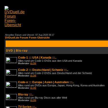
Aktuelles Datum und Uhrzeit: 07 Aug 2026 06:17
DVDuell.de Forum Foren-Übersicht
DVD | Blu-ray
Code-1 ::: USA | Kanada :::..
Alles rund um Code-1-DVDs aus den USA und Kanada
Moderator
4LOM
Code-2 ::: Deutschland | Schweiz :::..
Alles rund um Code-2-DVDs aus Deutschland und der Schweiz
Moderator
4LOM
Code-x ::: Europa | Asien | Australien :::..
Alles rund um DVDs aus Europa, Japan, Hong Kong, Korea und Australien
Moderator
4LOM
Blu-ray :::..
Alles rund um Blu-ray Discs aus aller Welt
Moderator
4LOM
TV-Serien :::..