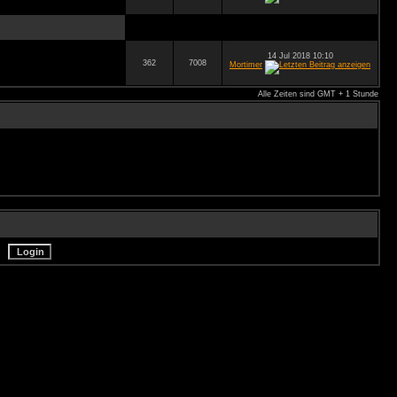
14 Jul 2018 10:10
362
7008
Mortimer
Alle Zeiten sind GMT + 1 Stunde