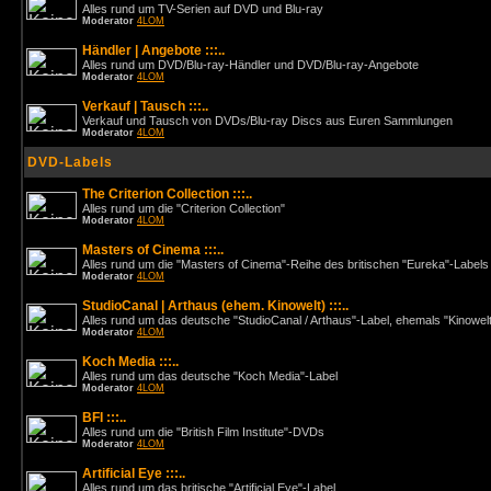
Alles rund um TV-Serien auf DVD und Blu-ray
Moderator
4LOM
Händler | Angebote :::..
Alles rund um DVD/Blu-ray-Händler und DVD/Blu-ray-Angebote
Moderator
4LOM
Verkauf | Tausch :::..
Verkauf und Tausch von DVDs/Blu-ray Discs aus Euren Sammlungen
Moderator
4LOM
DVD-Labels
The Criterion Collection :::..
Alles rund um die "Criterion Collection"
Moderator
4LOM
Masters of Cinema :::..
Alles rund um die "Masters of Cinema"-Reihe des britischen "Eureka"-Labels
Moderator
4LOM
StudioCanal | Arthaus (ehem. Kinowelt) :::..
Alles rund um das deutsche "StudioCanal / Arthaus"-Label, ehemals "Kinowel
Moderator
4LOM
Koch Media :::..
Alles rund um das deutsche "Koch Media"-Label
Moderator
4LOM
BFI :::..
Alles rund um die "British Film Institute"-DVDs
Moderator
4LOM
Artificial Eye :::..
Alles rund um das britische "Artificial Eye"-Label