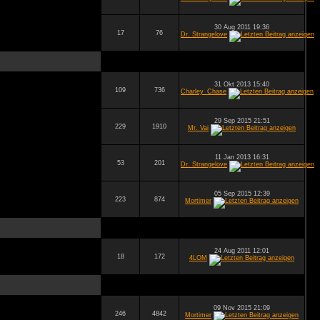
30 Aug 2011 19:36
17
76
Dr. Strangelove
31 Okt 2013 15:40
109
736
Charley_Chase
29 Sep 2015 21:51
229
1910
Mr. Vai
11 Jan 2013 16:31
53
201
Dr. Strangelove
05 Sep 2015 12:39
223
874
Mortimer
24 Aug 2011 12:01
18
172
4LOM
09 Nov 2015 21:09
246
4842
Mortimer