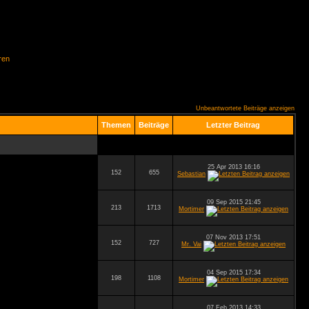
ren
Unbeantwortete Beiträge anzeigen
Themen
Beiträge
Letzter Beitrag
25 Apr 2013 16:16
152
655
Sebastian
09 Sep 2015 21:45
213
1713
Mortimer
07 Nov 2013 17:51
152
727
Mr. Vai
04 Sep 2015 17:34
198
1108
Mortimer
07 Feb 2013 14:33