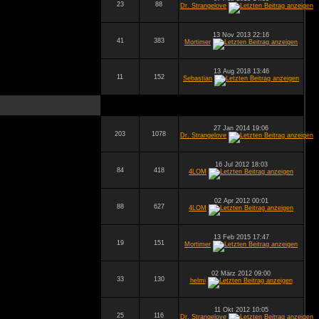
23
88
Dr. Strangelove
13 Nov 2013 22:16
41
383
Mortimer
13 Aug 2018 13:46
11
152
Sebastian
27 Jan 2014 19:06
203
1078
Dr. Strangelove
16 Jul 2012 18:03
84
418
4LOM
02 Apr 2012 00:01
88
627
4LOM
13 Feb 2015 17:47
19
151
Mortimer
02 März 2012 09:00
33
130
helmi
11 Okt 2012 10:05
25
116
Dr. Strangelove