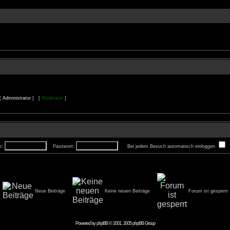
 [
Administrator
] [
Moderator
]
e:
Passwort:
Bei jedem Besuch automatisch einloggen
Neue Beiträge
Keine neuen Beiträge
Forum ist gesperrt
Powered by
phpBB
© 2001, 2005 phpBB Group