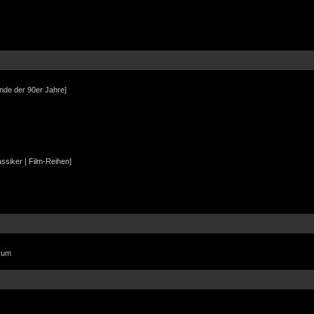
Ende der 90er Jahre]
assiker | Film-Reihen]
orum