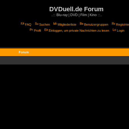
DVDuell.de Forum
..::: Blu-ray | DVD | Film | Kino :::..
FAQ
Suchen
Mitgliederliste
Benutzergruppen
Registrie
Profil
Einloggen, um private Nachrichten zu lesen
Login
Forum