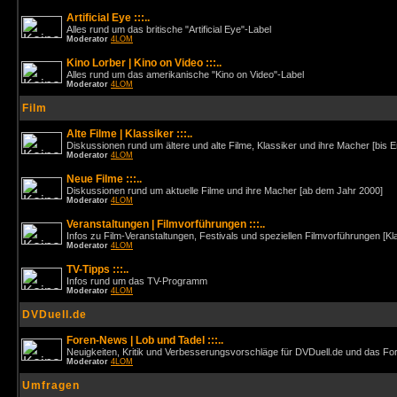
Artificial Eye :::..
Alles rund um das britische "Artificial Eye"-Label
Moderator
4LOM
Kino Lorber | Kino on Video :::..
Alles rund um das amerikanische "Kino on Video"-Label
Moderator
4LOM
Film
Alte Filme | Klassiker :::..
Diskussionen rund um ältere und alte Filme, Klassiker und ihre Macher [bis 
Moderator
4LOM
Neue Filme :::..
Diskussionen rund um aktuelle Filme und ihre Macher [ab dem Jahr 2000]
Moderator
4LOM
Veranstaltungen | Filmvorführungen :::..
Infos zu Film-Veranstaltungen, Festivals und speziellen Filmvorführungen [Kl
Moderator
4LOM
TV-Tipps :::..
Infos rund um das TV-Programm
Moderator
4LOM
DVDuell.de
Foren-News | Lob und Tadel :::..
Neuigkeiten, Kritik und Verbesserungsvorschläge für DVDuell.de und das F
Moderator
4LOM
Umfragen