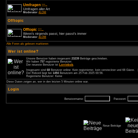
Umfragen :::..
Umfragen aller Art
Moderator
4LOM
Offtopic
Offtopic :::..
Wenn's nirgends passt, hier passt's immer
Moderator
4LOM
Alle Foren als gelesen markieren
Wer ist online?
Unsere Benutzer haben insgesamt
23239
Beiträge geschrieben.
Wir haben
757
registrierte Benutzer.
Der neueste Benutzer ist
Lorriebob
.
Insgesamt sind
68
Benutzer online: Kein registrierter, kein versteckter und 68 Gäste.
Der Rekord liegt bei
1494
Benutzern am 25 Feb 2025 00:56.
Registrierte Benutzer: Keine
Diese Daten zeigen an, wer in den letzten 5 Minuten online war.
Login
Benutzername:
Passwort:
Neue Beiträge