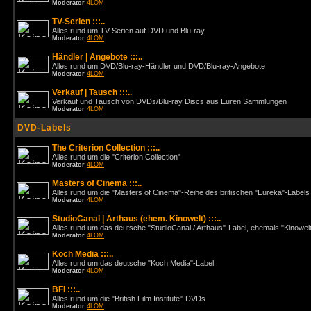
Moderator
4LOM
TV-Serien :::..
Alles rund um TV-Serien auf DVD und Blu-ray
Moderator
4LOM
Händler | Angebote :::..
Alles rund um DVD/Blu-ray-Händler und DVD/Blu-ray-Angebote
Moderator
4LOM
Verkauf | Tausch :::..
Verkauf und Tausch von DVDs/Blu-ray Discs aus Euren Sammlungen
Moderator
4LOM
DVD-Labels
The Criterion Collection :::..
Alles rund um die "Criterion Collection"
Moderator
4LOM
Masters of Cinema :::..
Alles rund um die "Masters of Cinema"-Reihe des britischen "Eureka"-Labels
Moderator
4LOM
StudioCanal | Arthaus (ehem. Kinowelt) :::..
Alles rund um das deutsche "StudioCanal / Arthaus"-Label, ehemals "Kinowel
Moderator
4LOM
Koch Media :::..
Alles rund um das deutsche "Koch Media"-Label
Moderator
4LOM
BFI :::..
Alles rund um die "British Film Institute"-DVDs
Moderator
4LOM