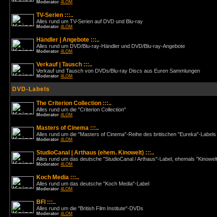
Moderator
4LOM
TV-Serien :::..
Alles rund um TV-Serien auf DVD und Blu-ray
Moderator
4LOM
Händler | Angebote :::..
Alles rund um DVD/Blu-ray-Händler und DVD/Blu-ray-Angebote
Moderator
4LOM
Verkauf | Tausch :::..
Verkauf und Tausch von DVDs/Blu-ray Discs aus Euren Sammlungen
Moderator
4LOM
DVD-Labels
The Criterion Collection :::..
Alles rund um die "Criterion Collection"
Moderator
4LOM
Masters of Cinema :::..
Alles rund um die "Masters of Cinema"-Reihe des britischen "Eureka"-Labels
Moderator
4LOM
StudioCanal | Arthaus (ehem. Kinowelt) :::..
Alles rund um das deutsche "StudioCanal / Arthaus"-Label, ehemals "Kinowel
Moderator
4LOM
Koch Media :::..
Alles rund um das deutsche "Koch Media"-Label
Moderator
4LOM
BFI :::..
Alles rund um die "British Film Institute"-DVDs
Moderator
4LOM