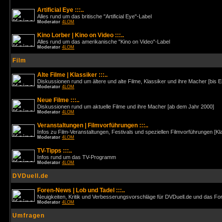
Artificial Eye :::..
Alles rund um das britische "Artificial Eye"-Label
Moderator
4LOM
Kino Lorber | Kino on Video :::..
Alles rund um das amerikanische "Kino on Video"-Label
Moderator
4LOM
Film
Alte Filme | Klassiker :::..
Diskussionen rund um ältere und alte Filme, Klassiker und ihre Macher [bis 
Moderator
4LOM
Neue Filme :::..
Diskussionen rund um aktuelle Filme und ihre Macher [ab dem Jahr 2000]
Moderator
4LOM
Veranstaltungen | Filmvorführungen :::..
Infos zu Film-Veranstaltungen, Festivals und speziellen Filmvorführungen [Kl
Moderator
4LOM
TV-Tipps :::..
Infos rund um das TV-Programm
Moderator
4LOM
DVDuell.de
Foren-News | Lob und Tadel :::..
Neuigkeiten, Kritik und Verbesserungsvorschläge für DVDuell.de und das F
Moderator
4LOM
Umfragen