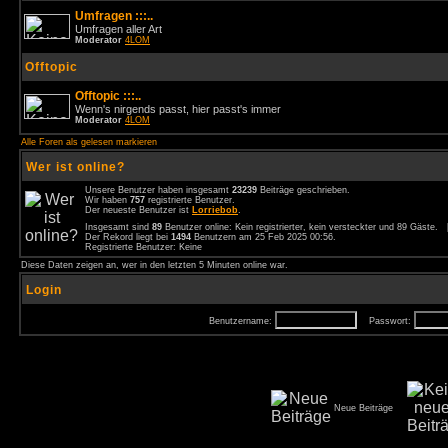
Umfragen :::..
Umfragen aller Art
Moderator
4LOM
Offtopic
Offtopic :::..
Wenn's nirgends passt, hier passt's immer
Moderator
4LOM
Alle Foren als gelesen markieren
Wer ist online?
Unsere Benutzer haben insgesamt
23239
Beiträge geschrieben.
Wir haben
757
registrierte Benutzer.
Der neueste Benutzer ist
Lorriebob
.
Insgesamt sind
89
Benutzer online: Kein registrierter, kein versteckter und 89 Gäste.
Der Rekord liegt bei
1494
Benutzern am 25 Feb 2025 00:56.
Registrierte Benutzer: Keine
Diese Daten zeigen an, wer in den letzten 5 Minuten online war.
Login
Benutzername:
Passwort:
Neue Beiträge