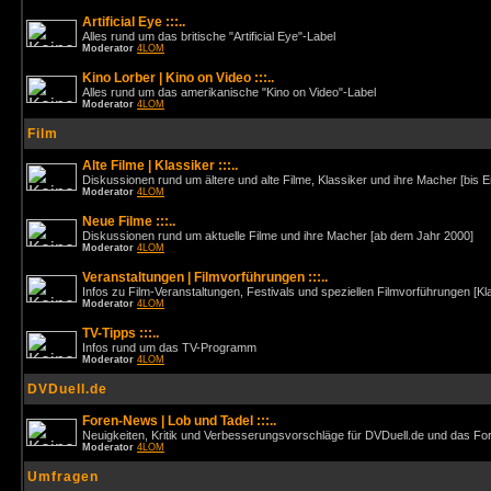
Artificial Eye :::..
Alles rund um das britische "Artificial Eye"-Label
Moderator
4LOM
Kino Lorber | Kino on Video :::..
Alles rund um das amerikanische "Kino on Video"-Label
Moderator
4LOM
Film
Alte Filme | Klassiker :::..
Diskussionen rund um ältere und alte Filme, Klassiker und ihre Macher [bis 
Moderator
4LOM
Neue Filme :::..
Diskussionen rund um aktuelle Filme und ihre Macher [ab dem Jahr 2000]
Moderator
4LOM
Veranstaltungen | Filmvorführungen :::..
Infos zu Film-Veranstaltungen, Festivals und speziellen Filmvorführungen [Kl
Moderator
4LOM
TV-Tipps :::..
Infos rund um das TV-Programm
Moderator
4LOM
DVDuell.de
Foren-News | Lob und Tadel :::..
Neuigkeiten, Kritik und Verbesserungsvorschläge für DVDuell.de und das F
Moderator
4LOM
Umfragen