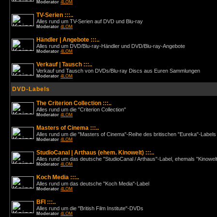
Moderator
4LOM
TV-Serien :::..
Alles rund um TV-Serien auf DVD und Blu-ray
Moderator
4LOM
Händler | Angebote :::..
Alles rund um DVD/Blu-ray-Händler und DVD/Blu-ray-Angebote
Moderator
4LOM
Verkauf | Tausch :::..
Verkauf und Tausch von DVDs/Blu-ray Discs aus Euren Sammlungen
Moderator
4LOM
DVD-Labels
The Criterion Collection :::..
Alles rund um die "Criterion Collection"
Moderator
4LOM
Masters of Cinema :::..
Alles rund um die "Masters of Cinema"-Reihe des britischen "Eureka"-Labels
Moderator
4LOM
StudioCanal | Arthaus (ehem. Kinowelt) :::..
Alles rund um das deutsche "StudioCanal / Arthaus"-Label, ehemals "Kinowel
Moderator
4LOM
Koch Media :::..
Alles rund um das deutsche "Koch Media"-Label
Moderator
4LOM
BFI :::..
Alles rund um die "British Film Institute"-DVDs
Moderator
4LOM