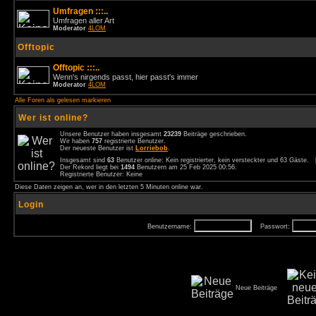
Umfragen :::..
Umfragen aller Art
Moderator
4LOM
Offtopic
Offtopic :::..
Wenn's nirgends passt, hier passt's immer
Moderator
4LOM
Alle Foren als gelesen markieren
Wer ist online?
Unsere Benutzer haben insgesamt
23239
Beiträge geschrieben.
Wir haben
757
registrierte Benutzer.
Der neueste Benutzer ist
Lorriebob
.
Insgesamt sind
63
Benutzer online: Kein registrierter, kein versteckter und 63 Gäste.
Der Rekord liegt bei
1494
Benutzern am 25 Feb 2025 00:56.
Registrierte Benutzer: Keine
Diese Daten zeigen an, wer in den letzten 5 Minuten online war.
Login
Benutzername:
Passwort:
Neue Beiträge