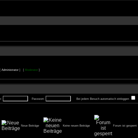
 [
Administrator
] [
Moderator
]
e:
Passwort:
Bei jedem Besuch automatisch einloggen
Neue Beiträge
Keine neuen Beiträge
Forum ist gesperrt