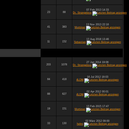
07 Feb 2013 14:33
23
88
Dr. Strangelove
13 Nov 2013 22:16
41
383
Mortimer
13 Aug 2018 13:46
11
152
Sebastian
27 Jan 2014 19:06
203
1078
Dr. Strangelove
16 Jul 2012 18:03
84
418
4LOM
02 Apr 2012 00:01
88
627
4LOM
13 Feb 2015 17:47
19
151
Mortimer
02 März 2012 09:00
33
130
helmi