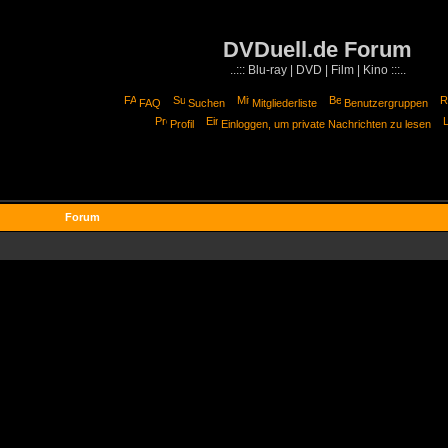
DVDuell.de Forum
..::: Blu-ray | DVD | Film | Kino :::..
FAQ
Suchen
Mitgliederliste
Benutzergruppen
Profil
Einloggen, um private Nachrichten zu lesen
Forum