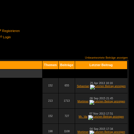
Registrieren
Login
Unbeantwortete Beiträge anzeigen
Themen
Beiträge
Letzter Beitrag
25 Apr 2013 16:16
152
655
Sebastian
09 Sep 2015 21:45
213
1713
Mortimer
07 Nov 2013 17:51
152
727
Mr. Vai
04 Sep 2015 17:34
198
1108
Mortimer