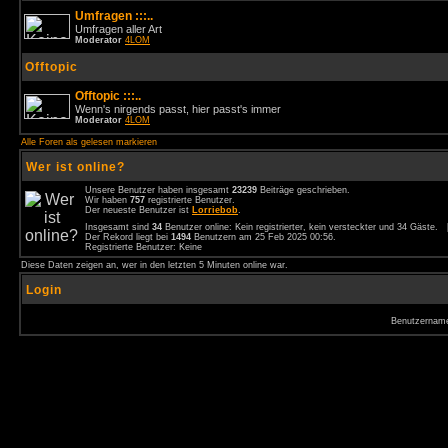
Umfragen :::..
Umfragen aller Art
Moderator
4LOM
Offtopic
Offtopic :::..
Wenn's nirgends passt, hier passt's immer
Moderator
4LOM
Alle Foren als gelesen markieren
Wer ist online?
Unsere Benutzer haben insgesamt
23239
Beiträge geschrieben.
Wir haben
757
registrierte Benutzer.
Der neueste Benutzer ist
Lorriebob
.
Insgesamt sind
34
Benutzer online: Kein registrierter, kein versteckter und 34 Gäste.
Der Rekord liegt bei
1494
Benutzern am 25 Feb 2025 00:56.
Registrierte Benutzer: Keine
Diese Daten zeigen an, wer in den letzten 5 Minuten online war.
Login
Benutzernam