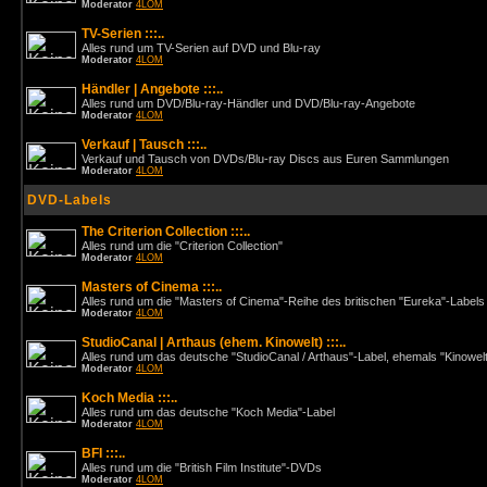
Moderator
4LOM
TV-Serien :::..
Alles rund um TV-Serien auf DVD und Blu-ray
Moderator
4LOM
Händler | Angebote :::..
Alles rund um DVD/Blu-ray-Händler und DVD/Blu-ray-Angebote
Moderator
4LOM
Verkauf | Tausch :::..
Verkauf und Tausch von DVDs/Blu-ray Discs aus Euren Sammlungen
Moderator
4LOM
DVD-Labels
The Criterion Collection :::..
Alles rund um die "Criterion Collection"
Moderator
4LOM
Masters of Cinema :::..
Alles rund um die "Masters of Cinema"-Reihe des britischen "Eureka"-Labels
Moderator
4LOM
StudioCanal | Arthaus (ehem. Kinowelt) :::..
Alles rund um das deutsche "StudioCanal / Arthaus"-Label, ehemals "Kinowel
Moderator
4LOM
Koch Media :::..
Alles rund um das deutsche "Koch Media"-Label
Moderator
4LOM
BFI :::..
Alles rund um die "British Film Institute"-DVDs
Moderator
4LOM