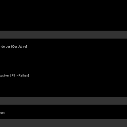
Ende der 90er Jahre]
assiker | Film-Reihen]
orum