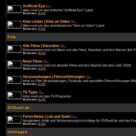
Artificial Eye :::..
Alles rund um das britische "Artificial Eye"-Label
Moderator
4LOM
Kino Lorber | Kino on Video :::..
Alles rund um das amerikanische "Kino on Video"-Label
Moderator
4LOM
Film
Alte Filme | Klassiker :::..
Diskussionen rund um ältere und alte Filme, Klassiker und ihre Macher [bis 
Moderator
4LOM
Neue Filme :::..
Diskussionen rund um aktuelle Filme und ihre Macher [ab dem Jahr 2000]
Moderator
4LOM
Veranstaltungen | Filmvorführungen :::..
Infos zu Film-Veranstaltungen, Festivals und speziellen Filmvorführungen [Kl
Moderator
4LOM
TV-Tipps :::..
Infos rund um das TV-Programm
Moderator
4LOM
DVDuell.de
Foren-News | Lob und Tadel :::..
Neuigkeiten, Kritik und Verbesserungsvorschläge für DVDuell.de und das F
Moderator
4LOM
Umfragen