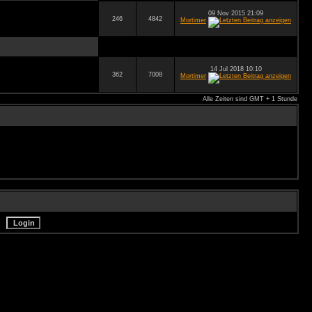
09 Nov 2015 21:09
246
4842
Mortimer
14 Jul 2018 10:10
362
7008
Mortimer
Alle Zeiten sind GMT + 1 Stunde