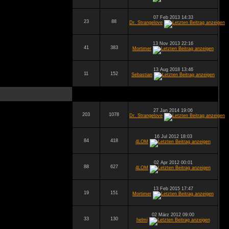
07 Feb 2013 14:33
23
88
Dr. Strangelove
13 Nov 2013 22:16
41
383
Mortimer
13 Aug 2018 13:46
11
152
Sebastian
27 Jan 2014 19:06
203
1078
Dr. Strangelove
16 Jul 2012 18:03
84
418
4LOM
02 Apr 2012 00:01
88
627
4LOM
13 Feb 2015 17:47
19
151
Mortimer
02 März 2012 09:00
33
130
helmi