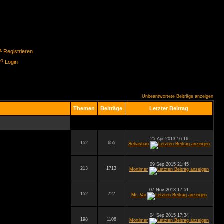
Registrieren
Login
Unbeantwortete Beiträge anzeigen
Themen
Beiträge
Letzter Beitrag
25 Apr 2013 16:16
152
655
Sebastian
09 Sep 2015 21:45
213
1713
Mortimer
07 Nov 2013 17:51
152
727
Mr. Vai
04 Sep 2015 17:34
198
1108
Mortimer