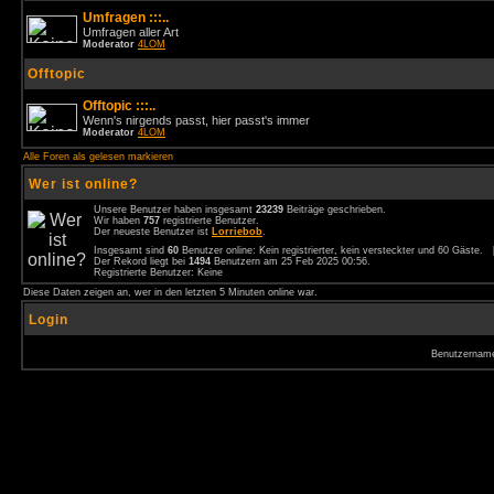
Umfragen :::..
Umfragen aller Art
Moderator
4LOM
Offtopic
Offtopic :::..
Wenn's nirgends passt, hier passt's immer
Moderator
4LOM
Alle Foren als gelesen markieren
Wer ist online?
Unsere Benutzer haben insgesamt
23239
Beiträge geschrieben.
Wir haben
757
registrierte Benutzer.
Der neueste Benutzer ist
Lorriebob
.
Insgesamt sind
60
Benutzer online: Kein registrierter, kein versteckter und 60 Gäste.
Der Rekord liegt bei
1494
Benutzern am 25 Feb 2025 00:56.
Registrierte Benutzer: Keine
Diese Daten zeigen an, wer in den letzten 5 Minuten online war.
Login
Benutzernam