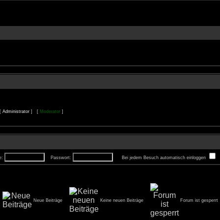
 [
Administrator
] [
Moderator
]
e:
Passwort:
Bei jedem Besuch automatisch einloggen
Neue Beiträge
Keine neuen Beiträge
Forum ist gesperrt