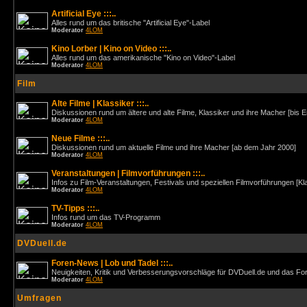
Artificial Eye :::..
Alles rund um das britische "Artificial Eye"-Label
Moderator
4LOM
Kino Lorber | Kino on Video :::..
Alles rund um das amerikanische "Kino on Video"-Label
Moderator
4LOM
Film
Alte Filme | Klassiker :::..
Diskussionen rund um ältere und alte Filme, Klassiker und ihre Macher [bis 
Moderator
4LOM
Neue Filme :::..
Diskussionen rund um aktuelle Filme und ihre Macher [ab dem Jahr 2000]
Moderator
4LOM
Veranstaltungen | Filmvorführungen :::..
Infos zu Film-Veranstaltungen, Festivals und speziellen Filmvorführungen [Kl
Moderator
4LOM
TV-Tipps :::..
Infos rund um das TV-Programm
Moderator
4LOM
DVDuell.de
Foren-News | Lob und Tadel :::..
Neuigkeiten, Kritik und Verbesserungsvorschläge für DVDuell.de und das F
Moderator
4LOM
Umfragen