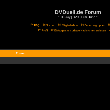
DVDuell.de Forum
..::: Blu-ray | DVD | Film | Kino :::..
FAQ
Suchen
Mitgliederliste
Benutzergruppen
Profil
Einloggen, um private Nachrichten zu lesen
Forum