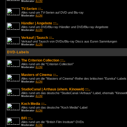
Moderator
4LOM
TV-Serien :::..
Alles rund um TV-Serien auf DVD und Blu-ray
Moderator
4LOM
Händler | Angebote :::..
Alles rund um DVD/Blu-ray-Händler und DVD/Blu-ray-Angebote
Moderator
4LOM
Verkauf | Tausch :::..
Verkauf und Tausch von DVDs/Blu-ray Discs aus Euren Sammlungen
Moderator
4LOM
DVD-Labels
The Criterion Collection :::..
Alles rund um die "Criterion Collection"
Moderator
4LOM
Masters of Cinema :::..
Alles rund um die "Masters of Cinema"-Reihe des britischen "Eureka"-Labels
Moderator
4LOM
StudioCanal | Arthaus (ehem. Kinowelt) :::..
Alles rund um das deutsche "StudioCanal / Arthaus"-Label, ehemals "Kinowel
Moderator
4LOM
Koch Media :::..
Alles rund um das deutsche "Koch Media"-Label
Moderator
4LOM
BFI :::..
Alles rund um die "British Film Institute"-DVDs
Moderator
4LOM