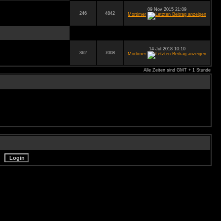
09 Nov 2015 21:09
246
4842
Mortimer
14 Jul 2018 10:10
362
7008
Mortimer
Alle Zeiten sind GMT + 1 Stunde