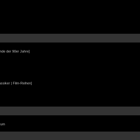
Ende der 90er Jahre]
assiker | Film-Reihen]
orum