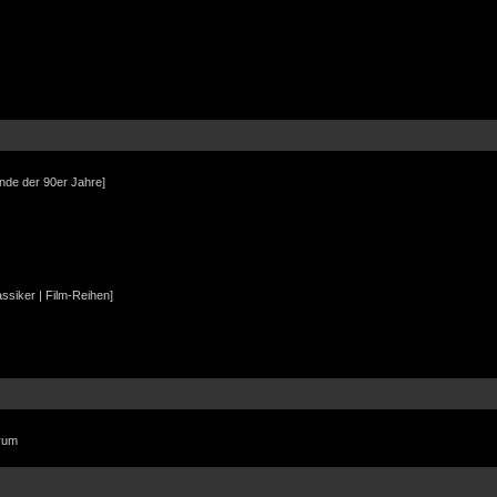
Ende der 90er Jahre]
assiker | Film-Reihen]
orum