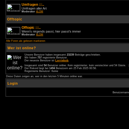
Umfragen :::..
Umfragen aller Art
Moderator
4LOM
Offtopic
Offtopic :::..
Wenn's nirgends passt, hier passt's immer
Moderator
4LOM
Alle Foren als gelesen markieren
Wer ist online?
Unsere Benutzer haben insgesamt
23239
Beiträge geschrieben.
Wir haben
757
registrierte Benutzer.
Der neueste Benutzer ist
Lorriebob
.
Insgesamt sind
54
Benutzer online: Kein registrierter, kein versteckter und 54 Gäste.
Der Rekord liegt bei
1494
Benutzern am 25 Feb 2025 00:56.
Registrierte Benutzer: Keine
Diese Daten zeigen an, wer in den letzten 5 Minuten online war.
Login
Benutzernam