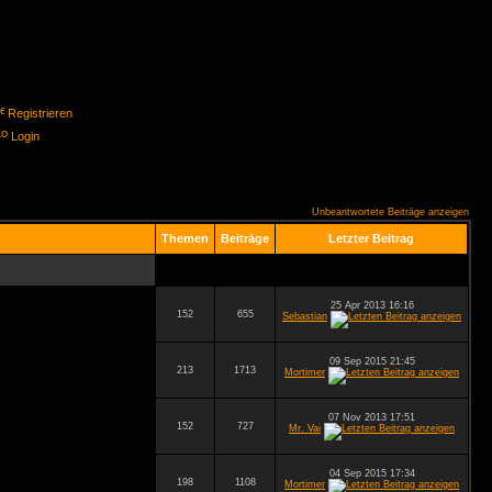
Registrieren
Login
Unbeantwortete Beiträge anzeigen
Themen
Beiträge
Letzter Beitrag
25 Apr 2013 16:16
152
655
Sebastian
09 Sep 2015 21:45
213
1713
Mortimer
07 Nov 2013 17:51
152
727
Mr. Vai
04 Sep 2015 17:34
198
1108
Mortimer