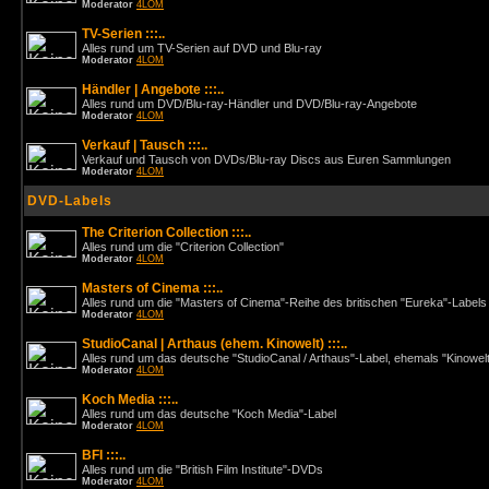
Moderator
4LOM
TV-Serien :::..
Alles rund um TV-Serien auf DVD und Blu-ray
Moderator
4LOM
Händler | Angebote :::..
Alles rund um DVD/Blu-ray-Händler und DVD/Blu-ray-Angebote
Moderator
4LOM
Verkauf | Tausch :::..
Verkauf und Tausch von DVDs/Blu-ray Discs aus Euren Sammlungen
Moderator
4LOM
DVD-Labels
The Criterion Collection :::..
Alles rund um die "Criterion Collection"
Moderator
4LOM
Masters of Cinema :::..
Alles rund um die "Masters of Cinema"-Reihe des britischen "Eureka"-Labels
Moderator
4LOM
StudioCanal | Arthaus (ehem. Kinowelt) :::..
Alles rund um das deutsche "StudioCanal / Arthaus"-Label, ehemals "Kinowel
Moderator
4LOM
Koch Media :::..
Alles rund um das deutsche "Koch Media"-Label
Moderator
4LOM
BFI :::..
Alles rund um die "British Film Institute"-DVDs
Moderator
4LOM