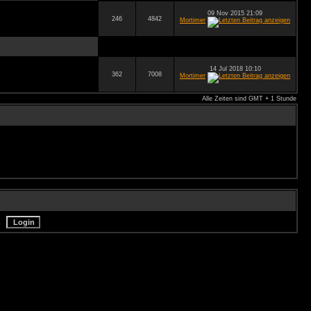
09 Nov 2015 21:09
246
4842
Mortimer
14 Jul 2018 10:10
362
7008
Mortimer
Alle Zeiten sind GMT + 1 Stunde