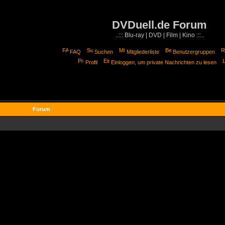
DVDuell.de Forum
..::: Blu-ray | DVD | Film | Kino :::..
FAQ
Suchen
Mitgliederliste
Benutzergruppen
Profil
Einloggen, um private Nachrichten zu lesen
Forum