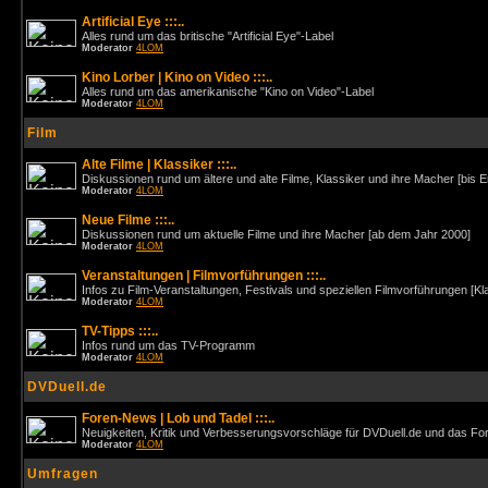
Artificial Eye :::..
Alles rund um das britische "Artificial Eye"-Label
Moderator
4LOM
Kino Lorber | Kino on Video :::..
Alles rund um das amerikanische "Kino on Video"-Label
Moderator
4LOM
Film
Alte Filme | Klassiker :::..
Diskussionen rund um ältere und alte Filme, Klassiker und ihre Macher [bis 
Moderator
4LOM
Neue Filme :::..
Diskussionen rund um aktuelle Filme und ihre Macher [ab dem Jahr 2000]
Moderator
4LOM
Veranstaltungen | Filmvorführungen :::..
Infos zu Film-Veranstaltungen, Festivals und speziellen Filmvorführungen [Kl
Moderator
4LOM
TV-Tipps :::..
Infos rund um das TV-Programm
Moderator
4LOM
DVDuell.de
Foren-News | Lob und Tadel :::..
Neuigkeiten, Kritik und Verbesserungsvorschläge für DVDuell.de und das F
Moderator
4LOM
Umfragen