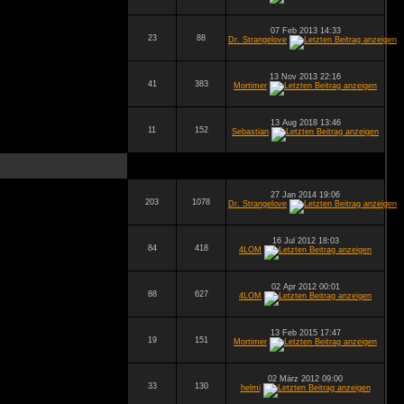
07 Feb 2013 14:33
23
88
Dr. Strangelove
13 Nov 2013 22:16
41
383
Mortimer
13 Aug 2018 13:46
11
152
Sebastian
27 Jan 2014 19:06
203
1078
Dr. Strangelove
16 Jul 2012 18:03
84
418
4LOM
02 Apr 2012 00:01
88
627
4LOM
13 Feb 2015 17:47
19
151
Mortimer
02 März 2012 09:00
33
130
helmi