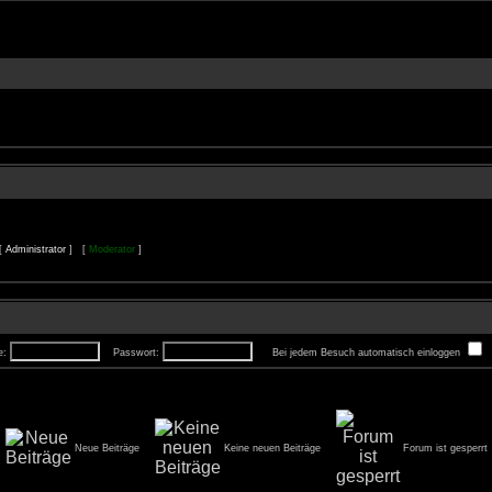
 [
Administrator
] [
Moderator
]
e:
Passwort:
Bei jedem Besuch automatisch einloggen
Neue Beiträge
Keine neuen Beiträge
Forum ist gesperrt