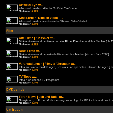
Artificial Eye :::..
Alles rund um das britische "Artificial Eye"-Label
Moderator
4LOM
Kino Lorber | Kino on Video :::..
Alles rund um das amerikanische "Kino on Video"-Label
Moderator
4LOM
Film
Alte Filme | Klassiker :::..
Diskussionen rund um ältere und alte Filme, Klassiker und ihre Macher [bis 
Moderator
4LOM
Neue Filme :::..
Diskussionen rund um aktuelle Filme und ihre Macher [ab dem Jahr 2000]
Moderator
4LOM
Veranstaltungen | Filmvorführungen :::..
Infos zu Film-Veranstaltungen, Festivals und speziellen Filmvorführungen [Kl
Moderator
4LOM
TV-Tipps :::..
Infos rund um das TV-Programm
Moderator
4LOM
DVDuell.de
Foren-News | Lob und Tadel :::..
Neuigkeiten, Kritik und Verbesserungsvorschläge für DVDuell.de und das F
Moderator
4LOM
Umfragen