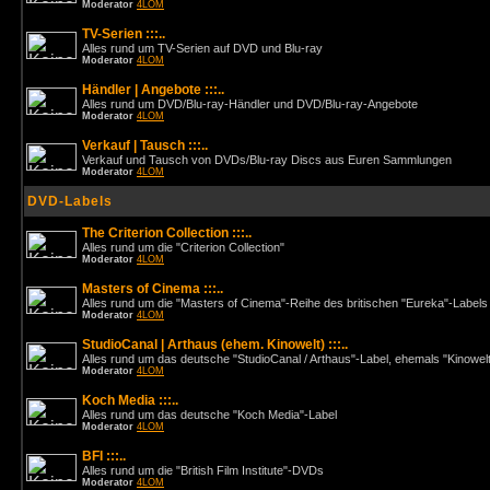
Moderator
4LOM
TV-Serien :::..
Alles rund um TV-Serien auf DVD und Blu-ray
Moderator
4LOM
Händler | Angebote :::..
Alles rund um DVD/Blu-ray-Händler und DVD/Blu-ray-Angebote
Moderator
4LOM
Verkauf | Tausch :::..
Verkauf und Tausch von DVDs/Blu-ray Discs aus Euren Sammlungen
Moderator
4LOM
DVD-Labels
The Criterion Collection :::..
Alles rund um die "Criterion Collection"
Moderator
4LOM
Masters of Cinema :::..
Alles rund um die "Masters of Cinema"-Reihe des britischen "Eureka"-Labels
Moderator
4LOM
StudioCanal | Arthaus (ehem. Kinowelt) :::..
Alles rund um das deutsche "StudioCanal / Arthaus"-Label, ehemals "Kinowel
Moderator
4LOM
Koch Media :::..
Alles rund um das deutsche "Koch Media"-Label
Moderator
4LOM
BFI :::..
Alles rund um die "British Film Institute"-DVDs
Moderator
4LOM