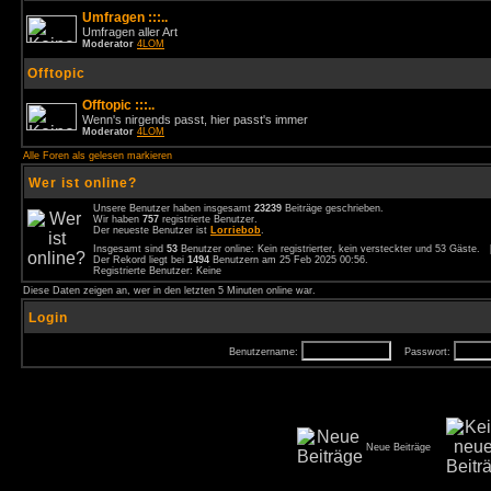
Umfragen :::..
Umfragen aller Art
Moderator
4LOM
Offtopic
Offtopic :::..
Wenn's nirgends passt, hier passt's immer
Moderator
4LOM
Alle Foren als gelesen markieren
Wer ist online?
Unsere Benutzer haben insgesamt
23239
Beiträge geschrieben.
Wir haben
757
registrierte Benutzer.
Der neueste Benutzer ist
Lorriebob
.
Insgesamt sind
53
Benutzer online: Kein registrierter, kein versteckter und 53 Gäste.
Der Rekord liegt bei
1494
Benutzern am 25 Feb 2025 00:56.
Registrierte Benutzer: Keine
Diese Daten zeigen an, wer in den letzten 5 Minuten online war.
Login
Benutzername:
Passwort:
Neue Beiträge