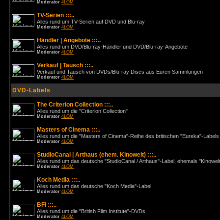
Moderator
4LOM
TV-Serien :::..
Alles rund um TV-Serien auf DVD und Blu-ray
Moderator
4LOM
Händler | Angebote :::..
Alles rund um DVD/Blu-ray-Händler und DVD/Blu-ray-Angebote
Moderator
4LOM
Verkauf | Tausch :::..
Verkauf und Tausch von DVDs/Blu-ray Discs aus Euren Sammlungen
Moderator
4LOM
DVD-Labels
The Criterion Collection :::..
Alles rund um die "Criterion Collection"
Moderator
4LOM
Masters of Cinema :::..
Alles rund um die "Masters of Cinema"-Reihe des britischen "Eureka"-Labels
Moderator
4LOM
StudioCanal | Arthaus (ehem. Kinowelt) :::..
Alles rund um das deutsche "StudioCanal / Arthaus"-Label, ehemals "Kinowel
Moderator
4LOM
Koch Media :::..
Alles rund um das deutsche "Koch Media"-Label
Moderator
4LOM
BFI :::..
Alles rund um die "British Film Institute"-DVDs
Moderator
4LOM