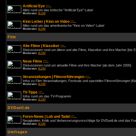
Artificial Eye :::..
Alles rund um das britische "Artificial Eye"-Label
Moderator
4LOM
Kino Lorber | Kino on Video :::..
Alles rund um das amerikanische "Kino on Video"-Label
Moderator
4LOM
Film
Alte Filme | Klassiker :::..
Diskussionen rund um ältere und alte Filme, Klassiker und ihre Macher [bis 
Moderator
4LOM
Neue Filme :::..
Diskussionen rund um aktuelle Filme und ihre Macher [ab dem Jahr 2000]
Moderator
4LOM
Veranstaltungen | Filmvorführungen :::..
Infos zu Film-Veranstaltungen, Festivals und speziellen Filmvorführungen [Kl
Moderator
4LOM
TV-Tipps :::..
Infos rund um das TV-Programm
Moderator
4LOM
DVDuell.de
Foren-News | Lob und Tadel :::..
Neuigkeiten, Kritik und Verbesserungsvorschläge für DVDuell.de und das F
Moderator
4LOM
Umfragen