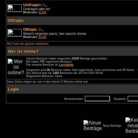
Umfragen :::..
Umfragen aller Art
Moderator
4LOM
Offtopic
Offtopic :::..
Wenn's nirgends passt, hier passt's immer
Moderator
4LOM
Alle Foren als gelesen markieren
Wer ist online?
Unsere Benutzer haben insgesamt
23239
Beiträge geschrieben.
Wir haben
757
registrierte Benutzer.
Der neueste Benutzer ist
Lorriebob
.
Insgesamt sind
46
Benutzer online: Kein registrierter, kein versteckter und 46 Gäste.
Der Rekord liegt bei
1494
Benutzern am 25 Feb 2025 00:56.
Registrierte Benutzer: Keine
Diese Daten zeigen an, wer in den letzten 5 Minuten online war.
Login
Benutzername:
Passwort:
Neue Beiträge