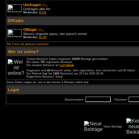
Umfragen :::..
Umfragen aller Art
Moderator
4LOM
Offtopic
Offtopic :::..
Wenn's nirgends passt, hier passt's immer
Moderator
4LOM
Alle Foren als gelesen markieren
Wer ist online?
Unsere Benutzer haben insgesamt
23239
Beiträge geschrieben.
Wir haben
757
registrierte Benutzer.
Der neueste Benutzer ist
Lorriebob
.
Insgesamt sind
60
Benutzer online: Kein registrierter, kein versteckter und 60 Gäste.
Der Rekord liegt bei
1494
Benutzern am 25 Feb 2025 00:56.
Registrierte Benutzer: Keine
Diese Daten zeigen an, wer in den letzten 5 Minuten online war.
Login
Benutzername:
Passwort:
Neue Beiträge