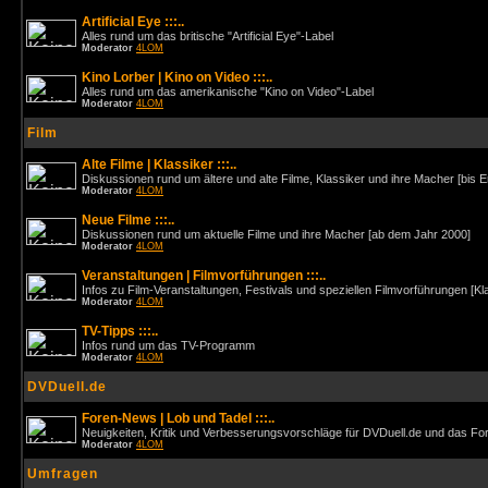
Artificial Eye :::..
Alles rund um das britische "Artificial Eye"-Label
Moderator
4LOM
Kino Lorber | Kino on Video :::..
Alles rund um das amerikanische "Kino on Video"-Label
Moderator
4LOM
Film
Alte Filme | Klassiker :::..
Diskussionen rund um ältere und alte Filme, Klassiker und ihre Macher [bis 
Moderator
4LOM
Neue Filme :::..
Diskussionen rund um aktuelle Filme und ihre Macher [ab dem Jahr 2000]
Moderator
4LOM
Veranstaltungen | Filmvorführungen :::..
Infos zu Film-Veranstaltungen, Festivals und speziellen Filmvorführungen [Kl
Moderator
4LOM
TV-Tipps :::..
Infos rund um das TV-Programm
Moderator
4LOM
DVDuell.de
Foren-News | Lob und Tadel :::..
Neuigkeiten, Kritik und Verbesserungsvorschläge für DVDuell.de und das F
Moderator
4LOM
Umfragen