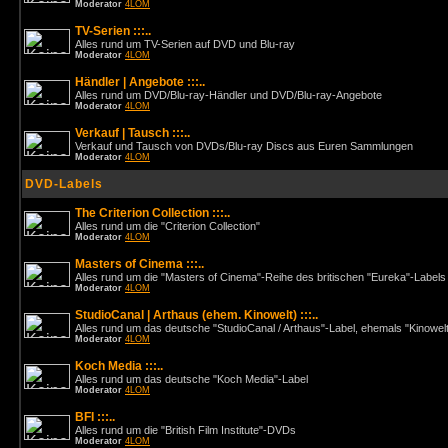
Moderator
4LOM
TV-Serien :::..
Alles rund um TV-Serien auf DVD und Blu-ray
Moderator
4LOM
Händler | Angebote :::..
Alles rund um DVD/Blu-ray-Händler und DVD/Blu-ray-Angebote
Moderator
4LOM
Verkauf | Tausch :::..
Verkauf und Tausch von DVDs/Blu-ray Discs aus Euren Sammlungen
Moderator
4LOM
DVD-Labels
The Criterion Collection :::..
Alles rund um die "Criterion Collection"
Moderator
4LOM
Masters of Cinema :::..
Alles rund um die "Masters of Cinema"-Reihe des britischen "Eureka"-Labels
Moderator
4LOM
StudioCanal | Arthaus (ehem. Kinowelt) :::..
Alles rund um das deutsche "StudioCanal / Arthaus"-Label, ehemals "Kinowel
Moderator
4LOM
Koch Media :::..
Alles rund um das deutsche "Koch Media"-Label
Moderator
4LOM
BFI :::..
Alles rund um die "British Film Institute"-DVDs
Moderator
4LOM