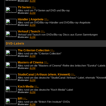
Moderator
4LOM
TV-Serien :::..
Alles rund um TV-Serien auf DVD und Blu-ray
Moderator
4LOM
Händler | Angebote :::..
Alles rund um DVD/Blu-ray-Händler und DVD/Blu-ray-Angebote
Moderator
4LOM
Verkauf | Tausch :::..
Verkauf und Tausch von DVDs/Blu-ray Discs aus Euren Sammlungen
Moderator
4LOM
DVD-Labels
The Criterion Collection :::..
Alles rund um die "Criterion Collection"
Moderator
4LOM
Masters of Cinema :::..
Alles rund um die "Masters of Cinema"-Reihe des britischen "Eureka"-Labels
Moderator
4LOM
StudioCanal | Arthaus (ehem. Kinowelt) :::..
Alles rund um das deutsche "StudioCanal / Arthaus"-Label, ehemals "Kinowel
Moderator
4LOM
Koch Media :::..
Alles rund um das deutsche "Koch Media"-Label
Moderator
4LOM
BFI :::..
Alles rund um die "British Film Institute"-DVDs
Moderator
4LOM