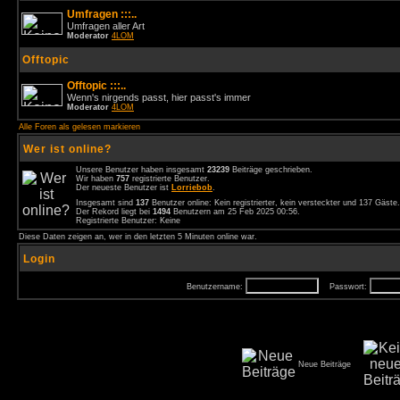
Umfragen :::..
Umfragen aller Art
Moderator
4LOM
Offtopic
Offtopic :::..
Wenn's nirgends passt, hier passt's immer
Moderator
4LOM
Alle Foren als gelesen markieren
Wer ist online?
Unsere Benutzer haben insgesamt
23239
Beiträge geschrieben.
Wir haben
757
registrierte Benutzer.
Der neueste Benutzer ist
Lorriebob
.
Insgesamt sind
137
Benutzer online: Kein registrierter, kein versteckter und 137 Gäst
Der Rekord liegt bei
1494
Benutzern am 25 Feb 2025 00:56.
Registrierte Benutzer: Keine
Diese Daten zeigen an, wer in den letzten 5 Minuten online war.
Login
Benutzername:
Passwort:
Neue Beiträge