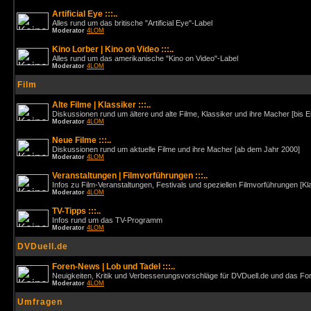
Artificial Eye :::..
Alles rund um das britische "Artificial Eye"-Label
Moderator
4LOM
Kino Lorber | Kino on Video :::..
Alles rund um das amerikanische "Kino on Video"-Label
Moderator
4LOM
Film
Alte Filme | Klassiker :::..
Diskussionen rund um ältere und alte Filme, Klassiker und ihre Macher [bis 
Moderator
4LOM
Neue Filme :::..
Diskussionen rund um aktuelle Filme und ihre Macher [ab dem Jahr 2000]
Moderator
4LOM
Veranstaltungen | Filmvorführungen :::..
Infos zu Film-Veranstaltungen, Festivals und speziellen Filmvorführungen [Kl
Moderator
4LOM
TV-Tipps :::..
Infos rund um das TV-Programm
Moderator
4LOM
DVDuell.de
Foren-News | Lob und Tadel :::..
Neuigkeiten, Kritik und Verbesserungsvorschläge für DVDuell.de und das F
Moderator
4LOM
Umfragen