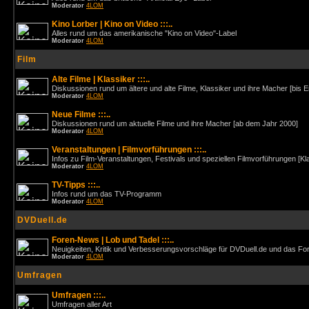
Moderator
4LOM
Kino Lorber | Kino on Video :::..
Alles rund um das amerikanische "Kino on Video"-Label
Moderator
4LOM
Film
Alte Filme | Klassiker :::..
Diskussionen rund um ältere und alte Filme, Klassiker und ihre Macher [bis 
Moderator
4LOM
Neue Filme :::..
Diskussionen rund um aktuelle Filme und ihre Macher [ab dem Jahr 2000]
Moderator
4LOM
Veranstaltungen | Filmvorführungen :::..
Infos zu Film-Veranstaltungen, Festivals und speziellen Filmvorführungen [Kl
Moderator
4LOM
TV-Tipps :::..
Infos rund um das TV-Programm
Moderator
4LOM
DVDuell.de
Foren-News | Lob und Tadel :::..
Neuigkeiten, Kritik und Verbesserungsvorschläge für DVDuell.de und das F
Moderator
4LOM
Umfragen
Umfragen :::..
Umfragen aller Art