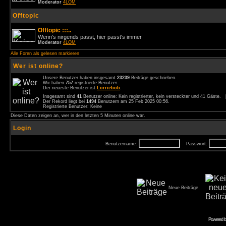
Moderator
4LOM
Offtopic
Offtopic :::..
Wenn's nirgends passt, hier passt's immer
Moderator
4LOM
Alle Foren als gelesen markieren
Wer ist online?
Unsere Benutzer haben insgesamt
23239
Beiträge geschrieben.
Wir haben
757
registrierte Benutzer.
Der neueste Benutzer ist
Lorriebob
.
Insgesamt sind
41
Benutzer online: Kein registrierter, kein versteckter und 41 Gäste.
Der Rekord liegt bei
1494
Benutzern am 25 Feb 2025 00:56.
Registrierte Benutzer: Keine
Diese Daten zeigen an, wer in den letzten 5 Minuten online war.
Login
Benutzername:
Passwort:
Neue Beiträge
Powered 