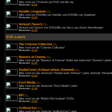
Alles rund um TV-Serien auf DVD und Blu-ray
Moderator
4LOM
Händler | Angebote :::..
Alles rund um DVD/Blu-ray-Händler und DVD/Blu-ray-Angebote
Moderator
4LOM
Verkauf | Tausch :::..
Verkauf und Tausch von DVDs/Blu-ray Discs aus Euren Sammlungen
Moderator
4LOM
DVD-Labels
The Criterion Collection :::..
Alles rund um die "Criterion Collection"
Moderator
4LOM
Masters of Cinema :::..
Alles rund um die "Masters of Cinema"-Reihe des britischen "Eureka"-Labels
Moderator
4LOM
StudioCanal | Arthaus (ehem. Kinowelt) :::..
Alles rund um das deutsche "StudioCanal / Arthaus"-Label, ehemals "Kinowel
Moderator
4LOM
Koch Media :::..
Alles rund um das deutsche "Koch Media"-Label
Moderator
4LOM
BFI :::..
Alles rund um die "British Film Institute"-DVDs
Moderator
4LOM
Artificial Eye :::..
Alles rund um das britische "Artificial Eye"-Label