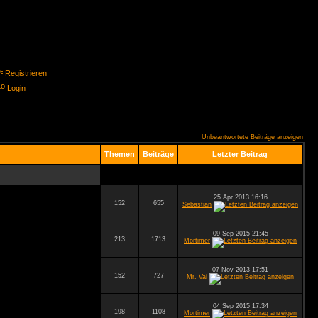
Registrieren
Login
Unbeantwortete Beiträge anzeigen
Themen
Beiträge
Letzter Beitrag
25 Apr 2013 16:16
152
655
Sebastian
09 Sep 2015 21:45
213
1713
Mortimer
07 Nov 2013 17:51
152
727
Mr. Vai
04 Sep 2015 17:34
198
1108
Mortimer