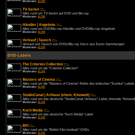
Moderator
4LOM
TV-Serien :::..
Alles rund um TV-Serien auf DVD und Blu-ray
Moderator
4LOM
Händler | Angebote :::..
Alles rund um DVD/Blu-ray-Händler und DVD/Blu-ray-Angebote
Moderator
4LOM
Verkauf | Tausch :::..
Verkauf und Tausch von DVDs/Blu-ray Discs aus Euren Sammlungen
Moderator
4LOM
DVD-Labels
The Criterion Collection :::..
Alles rund um die "Criterion Collection"
Moderator
4LOM
Masters of Cinema :::..
Alles rund um die "Masters of Cinema"-Reihe des britischen "Eureka"-Labels
Moderator
4LOM
StudioCanal | Arthaus (ehem. Kinowelt) :::..
Alles rund um das deutsche "StudioCanal / Arthaus"-Label, ehemals "Kinowel
Moderator
4LOM
Koch Media :::..
Alles rund um das deutsche "Koch Media"-Label
Moderator
4LOM
BFI :::..
Alles rund um die "British Film Institute"-DVDs
Moderator
4LOM