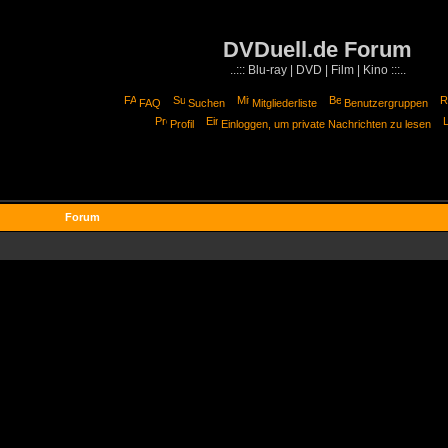
DVDuell.de Forum
..::: Blu-ray | DVD | Film | Kino :::..
FAQ
Suchen
Mitgliederliste
Benutzergruppen
Profil
Einloggen, um private Nachrichten zu lesen
Forum