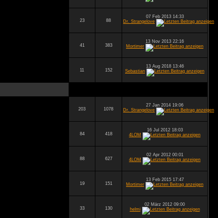
07 Feb 2013 14:33
23
88
Dr. Strangelove
13 Nov 2013 22:16
41
383
Mortimer
13 Aug 2018 13:46
11
152
Sebastian
27 Jan 2014 19:06
203
1078
Dr. Strangelove
16 Jul 2012 18:03
84
418
4LOM
02 Apr 2012 00:01
88
627
4LOM
13 Feb 2015 17:47
19
151
Mortimer
02 März 2012 09:00
33
130
helmi