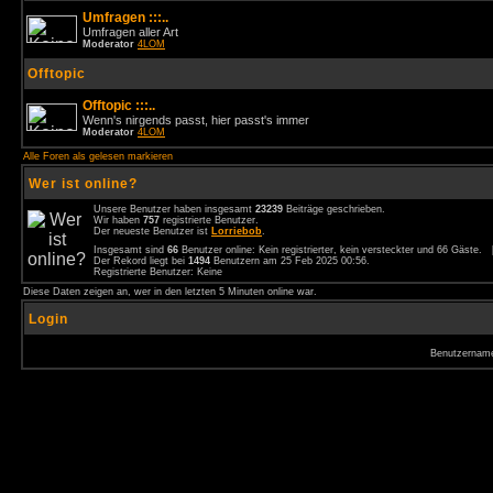
Umfragen :::..
Umfragen aller Art
Moderator
4LOM
Offtopic
Offtopic :::..
Wenn's nirgends passt, hier passt's immer
Moderator
4LOM
Alle Foren als gelesen markieren
Wer ist online?
Unsere Benutzer haben insgesamt
23239
Beiträge geschrieben.
Wir haben
757
registrierte Benutzer.
Der neueste Benutzer ist
Lorriebob
.
Insgesamt sind
66
Benutzer online: Kein registrierter, kein versteckter und 66 Gäste.
Der Rekord liegt bei
1494
Benutzern am 25 Feb 2025 00:56.
Registrierte Benutzer: Keine
Diese Daten zeigen an, wer in den letzten 5 Minuten online war.
Login
Benutzernam