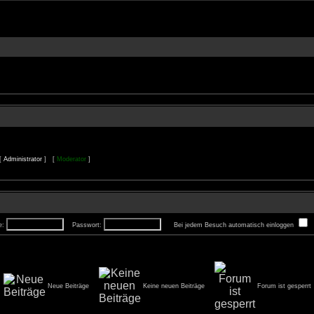
 [
Administrator
] [
Moderator
]
e:
Passwort:
Bei jedem Besuch automatisch einloggen
Neue Beiträge
Keine neuen Beiträge
Forum ist gesperrt