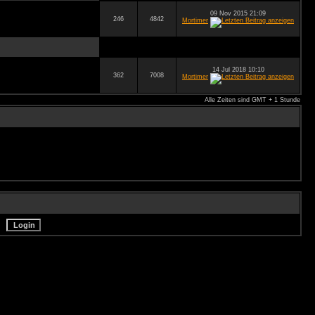
09 Nov 2015 21:09
246
4842
Mortimer
14 Jul 2018 10:10
362
7008
Mortimer
Alle Zeiten sind GMT + 1 Stunde