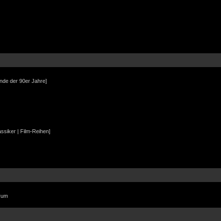
Ende der 90er Jahre]
assiker | Film-Reihen]
orum