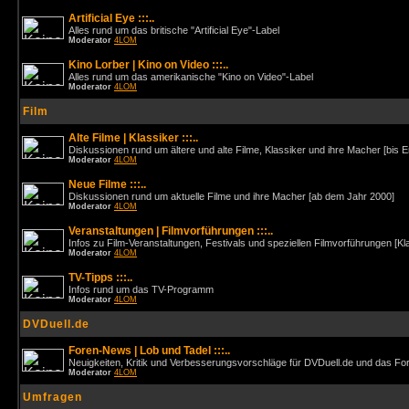
Artificial Eye :::..
Alles rund um das britische "Artificial Eye"-Label
Moderator
4LOM
Kino Lorber | Kino on Video :::..
Alles rund um das amerikanische "Kino on Video"-Label
Moderator
4LOM
Film
Alte Filme | Klassiker :::..
Diskussionen rund um ältere und alte Filme, Klassiker und ihre Macher [bis 
Moderator
4LOM
Neue Filme :::..
Diskussionen rund um aktuelle Filme und ihre Macher [ab dem Jahr 2000]
Moderator
4LOM
Veranstaltungen | Filmvorführungen :::..
Infos zu Film-Veranstaltungen, Festivals und speziellen Filmvorführungen [Kl
Moderator
4LOM
TV-Tipps :::..
Infos rund um das TV-Programm
Moderator
4LOM
DVDuell.de
Foren-News | Lob und Tadel :::..
Neuigkeiten, Kritik und Verbesserungsvorschläge für DVDuell.de und das F
Moderator
4LOM
Umfragen