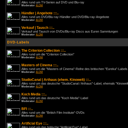
Alles rund um TV-Serien auf DVD und Blu-ray
Moderator
4LOM
Händler | Angebote :::..
Alles rund um DVD/Blu-ray-Händler und DVD/Blu-ray-Angebote
Moderator
4LOM
Verkauf | Tausch :::..
Verkauf und Tausch von DVDs/Blu-ray Discs aus Euren Sammlungen
Moderator
4LOM
DVD-Labels
The Criterion Collection :::..
Alles rund um die "Criterion Collection"
Moderator
4LOM
Masters of Cinema :::..
Alles rund um die "Masters of Cinema"-Reihe des britischen "Eureka"-Labels
Moderator
4LOM
StudioCanal | Arthaus (ehem. Kinowelt) :::..
Alles rund um das deutsche "StudioCanal / Arthaus"-Label, ehemals "Kinowel
Moderator
4LOM
Koch Media :::..
Alles rund um das deutsche "Koch Media"-Label
Moderator
4LOM
BFI :::..
Alles rund um die "British Film Institute"-DVDs
Moderator
4LOM
Artificial Eye :::..
Alles rund um das britische "Artificial Eye"-Label