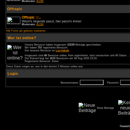
Moderator
4LOM
Offtopic
Offtopic :::..
Wenn's nirgends passt, hier passt's immer
Moderator
4LOM
Alle Foren als gelesen markieren
Wer ist online?
Unsere Benutzer haben insgesamt
23239
Beiträge geschrieben.
Wir haben
757
registrierte Benutzer.
Der neueste Benutzer ist
Lorriebob
.
Insgesamt sind
46
Benutzer online: Kein registrierter, kein versteckter und 46 Gäste.
Der Rekord liegt bei
1613
Benutzern am 08 Aug 2026 23:03.
Registrierte Benutzer: Keine
Diese Daten zeigen an, wer in den letzten 5 Minuten online war.
Login
Benutzername:
Passwort:
Neue Beiträge
Powered 