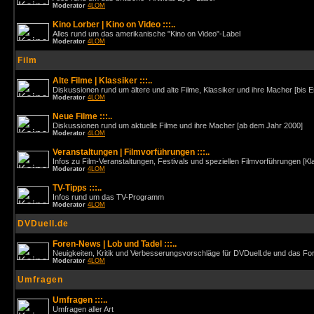
Moderator
4LOM
Kino Lorber | Kino on Video :::..
Alles rund um das amerikanische "Kino on Video"-Label
Moderator
4LOM
Film
Alte Filme | Klassiker :::..
Diskussionen rund um ältere und alte Filme, Klassiker und ihre Macher [bis 
Moderator
4LOM
Neue Filme :::..
Diskussionen rund um aktuelle Filme und ihre Macher [ab dem Jahr 2000]
Moderator
4LOM
Veranstaltungen | Filmvorführungen :::..
Infos zu Film-Veranstaltungen, Festivals und speziellen Filmvorführungen [Kl
Moderator
4LOM
TV-Tipps :::..
Infos rund um das TV-Programm
Moderator
4LOM
DVDuell.de
Foren-News | Lob und Tadel :::..
Neuigkeiten, Kritik und Verbesserungsvorschläge für DVDuell.de und das F
Moderator
4LOM
Umfragen
Umfragen :::..
Umfragen aller Art