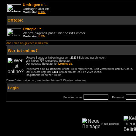
Umfragen :::..
Umfragen aller Art
Moderator
4LOM
Offtopic
Offtopic :::..
Wenn's nirgends passt, hier passt's immer
Moderator
4LOM
Alle Foren als gelesen markieren
Wer ist online?
Unsere Benutzer haben insgesamt
23239
Beiträge geschrieben.
Wir haben
757
registrierte Benutzer.
Der neueste Benutzer ist
Lorriebob
.
Insgesamt sind
63
Benutzer online: Kein registrierter, kein versteckter und 63 Gäste.
Der Rekord liegt bei
1494
Benutzern am 25 Feb 2025 00:56.
Registrierte Benutzer: Keine
Diese Daten zeigen an, wer in den letzten 5 Minuten online war.
Login
Benutzername:
Passwort:
Neue Beiträge