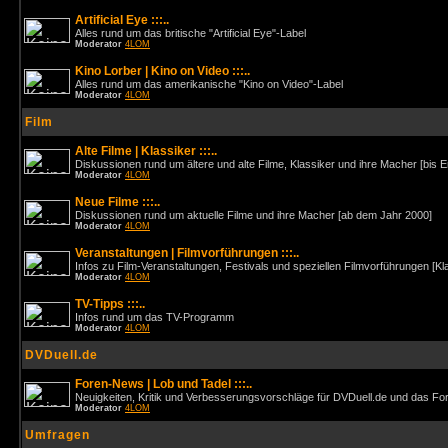
Artificial Eye :::..
Alles rund um das britische "Artificial Eye"-Label
Moderator
4LOM
Kino Lorber | Kino on Video :::..
Alles rund um das amerikanische "Kino on Video"-Label
Moderator
4LOM
Film
Alte Filme | Klassiker :::..
Diskussionen rund um ältere und alte Filme, Klassiker und ihre Macher [bis 
Moderator
4LOM
Neue Filme :::..
Diskussionen rund um aktuelle Filme und ihre Macher [ab dem Jahr 2000]
Moderator
4LOM
Veranstaltungen | Filmvorführungen :::..
Infos zu Film-Veranstaltungen, Festivals und speziellen Filmvorführungen [Kl
Moderator
4LOM
TV-Tipps :::..
Infos rund um das TV-Programm
Moderator
4LOM
DVDuell.de
Foren-News | Lob und Tadel :::..
Neuigkeiten, Kritik und Verbesserungsvorschläge für DVDuell.de und das F
Moderator
4LOM
Umfragen