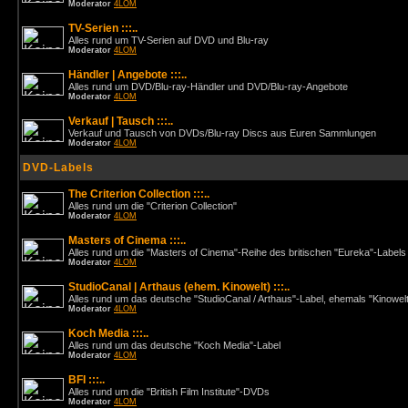
Moderator
4LOM
TV-Serien :::..
Alles rund um TV-Serien auf DVD und Blu-ray
Moderator
4LOM
Händler | Angebote :::..
Alles rund um DVD/Blu-ray-Händler und DVD/Blu-ray-Angebote
Moderator
4LOM
Verkauf | Tausch :::..
Verkauf und Tausch von DVDs/Blu-ray Discs aus Euren Sammlungen
Moderator
4LOM
DVD-Labels
The Criterion Collection :::..
Alles rund um die "Criterion Collection"
Moderator
4LOM
Masters of Cinema :::..
Alles rund um die "Masters of Cinema"-Reihe des britischen "Eureka"-Labels
Moderator
4LOM
StudioCanal | Arthaus (ehem. Kinowelt) :::..
Alles rund um das deutsche "StudioCanal / Arthaus"-Label, ehemals "Kinowel
Moderator
4LOM
Koch Media :::..
Alles rund um das deutsche "Koch Media"-Label
Moderator
4LOM
BFI :::..
Alles rund um die "British Film Institute"-DVDs
Moderator
4LOM