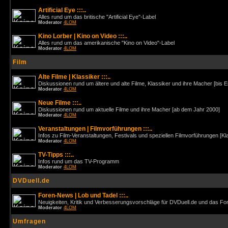
Artificial Eye :::..
Alles rund um das britische "Artificial Eye"-Label
Moderator
4LOM
Kino Lorber | Kino on Video :::..
Alles rund um das amerikanische "Kino on Video"-Label
Moderator
4LOM
Film
Alte Filme | Klassiker :::..
Diskussionen rund um ältere und alte Filme, Klassiker und ihre Macher [bis 
Moderator
4LOM
Neue Filme :::..
Diskussionen rund um aktuelle Filme und ihre Macher [ab dem Jahr 2000]
Moderator
4LOM
Veranstaltungen | Filmvorführungen :::..
Infos zu Film-Veranstaltungen, Festivals und speziellen Filmvorführungen [Kl
Moderator
4LOM
TV-Tipps :::..
Infos rund um das TV-Programm
Moderator
4LOM
DVDuell.de
Foren-News | Lob und Tadel :::..
Neuigkeiten, Kritik und Verbesserungsvorschläge für DVDuell.de und das F
Moderator
4LOM
Umfragen