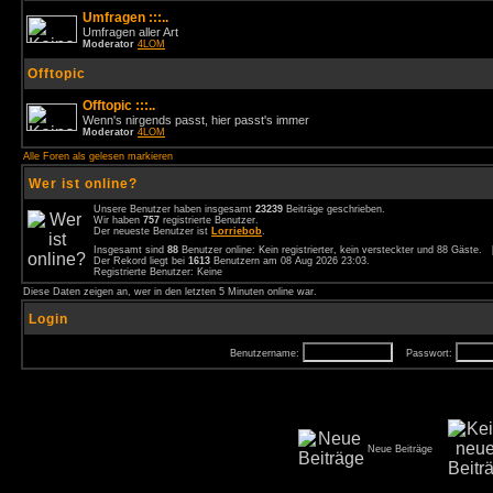
Umfragen :::..
Umfragen aller Art
Moderator
4LOM
Offtopic
Offtopic :::..
Wenn's nirgends passt, hier passt's immer
Moderator
4LOM
Alle Foren als gelesen markieren
Wer ist online?
Unsere Benutzer haben insgesamt
23239
Beiträge geschrieben.
Wir haben
757
registrierte Benutzer.
Der neueste Benutzer ist
Lorriebob
.
Insgesamt sind
88
Benutzer online: Kein registrierter, kein versteckter und 88 Gäste.
Der Rekord liegt bei
1613
Benutzern am 08 Aug 2026 23:03.
Registrierte Benutzer: Keine
Diese Daten zeigen an, wer in den letzten 5 Minuten online war.
Login
Benutzername:
Passwort:
Neue Beiträge