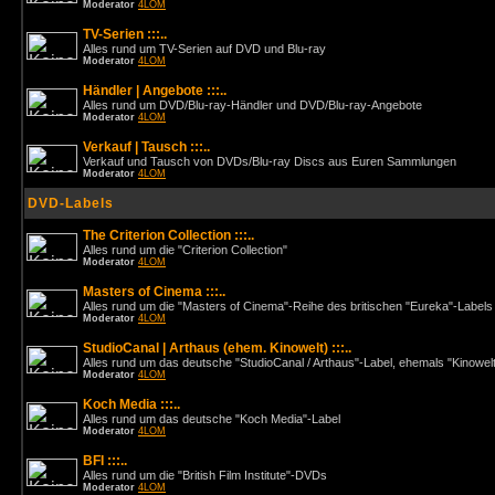
Moderator
4LOM
TV-Serien :::..
Alles rund um TV-Serien auf DVD und Blu-ray
Moderator
4LOM
Händler | Angebote :::..
Alles rund um DVD/Blu-ray-Händler und DVD/Blu-ray-Angebote
Moderator
4LOM
Verkauf | Tausch :::..
Verkauf und Tausch von DVDs/Blu-ray Discs aus Euren Sammlungen
Moderator
4LOM
DVD-Labels
The Criterion Collection :::..
Alles rund um die "Criterion Collection"
Moderator
4LOM
Masters of Cinema :::..
Alles rund um die "Masters of Cinema"-Reihe des britischen "Eureka"-Labels
Moderator
4LOM
StudioCanal | Arthaus (ehem. Kinowelt) :::..
Alles rund um das deutsche "StudioCanal / Arthaus"-Label, ehemals "Kinowel
Moderator
4LOM
Koch Media :::..
Alles rund um das deutsche "Koch Media"-Label
Moderator
4LOM
BFI :::..
Alles rund um die "British Film Institute"-DVDs
Moderator
4LOM