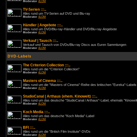
Moderator
4LOM
TV-Serien :::..
Alles rund um TV-Serien auf DVD und Blu-ray
Moderator
4LOM
Händler | Angebote :::..
Alles rund um DVD/Blu-ray-Händler und DVD/Blu-ray-Angebote
Moderator
4LOM
Verkauf | Tausch :::..
Verkauf und Tausch von DVDs/Blu-ray Discs aus Euren Sammlungen
Moderator
4LOM
DVD-Labels
The Criterion Collection :::..
Alles rund um die "Criterion Collection"
Moderator
4LOM
Masters of Cinema :::..
Alles rund um die "Masters of Cinema"-Reihe des britischen "Eureka"-Labels
Moderator
4LOM
StudioCanal | Arthaus (ehem. Kinowelt) :::..
Alles rund um das deutsche "StudioCanal / Arthaus"-Label, ehemals "Kinowel
Moderator
4LOM
Koch Media :::..
Alles rund um das deutsche "Koch Media"-Label
Moderator
4LOM
BFI :::..
Alles rund um die "British Film Institute"-DVDs
Moderator
4LOM