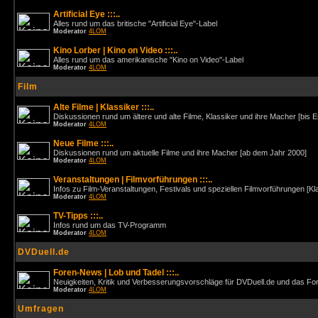
Artificial Eye :::..
Alles rund um das britische "Artificial Eye"-Label
Moderator
4LOM
Kino Lorber | Kino on Video :::..
Alles rund um das amerikanische "Kino on Video"-Label
Moderator
4LOM
Film
Alte Filme | Klassiker :::..
Diskussionen rund um ältere und alte Filme, Klassiker und ihre Macher [bis 
Moderator
4LOM
Neue Filme :::..
Diskussionen rund um aktuelle Filme und ihre Macher [ab dem Jahr 2000]
Moderator
4LOM
Veranstaltungen | Filmvorführungen :::..
Infos zu Film-Veranstaltungen, Festivals und speziellen Filmvorführungen [Kl
Moderator
4LOM
TV-Tipps :::..
Infos rund um das TV-Programm
Moderator
4LOM
DVDuell.de
Foren-News | Lob und Tadel :::..
Neuigkeiten, Kritik und Verbesserungsvorschläge für DVDuell.de und das F
Moderator
4LOM
Umfragen