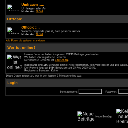
Umfragen :::..
Umfragen aller Art
Moderator
4LOM
Offtopic
Offtopic :::..
Wenn's nirgends passt, hier passt's immer
Moderator
4LOM
Alle Foren als gelesen markieren
Wer ist online?
Unsere Benutzer haben insgesamt
23239
Beiträge geschrieben.
Wir haben
757
registrierte Benutzer.
Der neueste Benutzer ist
Lorriebob
.
Insgesamt sind
156
Benutzer online: Kein registrierter, kein versteckter und 156 Gäst
Der Rekord liegt bei
1494
Benutzern am 25 Feb 2025 00:56.
Registrierte Benutzer: Keine
Diese Daten zeigen an, wer in den letzten 5 Minuten online war.
Login
Benutzername:
Passwort:
Neue Beiträge