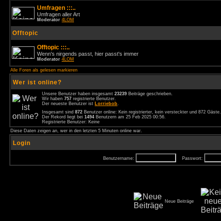
Umfragen :::..
Umfragen aller Art
Moderator
4LOM
Offtopic
Offtopic :::..
Wenn's nirgends passt, hier passt's immer
Moderator
4LOM
Alle Foren als gelesen markieren
Wer ist online?
Unsere Benutzer haben insgesamt
23239
Beiträge geschrieben.
Wir haben
757
registrierte Benutzer.
Der neueste Benutzer ist
Lorriebob
.
Insgesamt sind
872
Benutzer online: Kein registrierter, kein versteckter und 872 Gäst
Der Rekord liegt bei
1494
Benutzern am 25 Feb 2025 00:56.
Registrierte Benutzer: Keine
Diese Daten zeigen an, wer in den letzten 5 Minuten online war.
Login
Benutzername:
Passwort:
Neue Beiträge