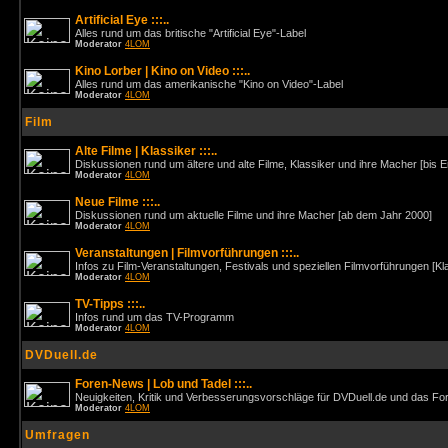
Artificial Eye :::..
Alles rund um das britische "Artificial Eye"-Label
Moderator
4LOM
Kino Lorber | Kino on Video :::..
Alles rund um das amerikanische "Kino on Video"-Label
Moderator
4LOM
Film
Alte Filme | Klassiker :::..
Diskussionen rund um ältere und alte Filme, Klassiker und ihre Macher [bis 
Moderator
4LOM
Neue Filme :::..
Diskussionen rund um aktuelle Filme und ihre Macher [ab dem Jahr 2000]
Moderator
4LOM
Veranstaltungen | Filmvorführungen :::..
Infos zu Film-Veranstaltungen, Festivals und speziellen Filmvorführungen [Kl
Moderator
4LOM
TV-Tipps :::..
Infos rund um das TV-Programm
Moderator
4LOM
DVDuell.de
Foren-News | Lob und Tadel :::..
Neuigkeiten, Kritik und Verbesserungsvorschläge für DVDuell.de und das F
Moderator
4LOM
Umfragen