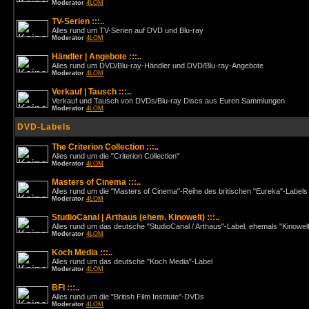
Moderator
4LOM
TV-Serien :::..
Alles rund um TV-Serien auf DVD und Blu-ray
Moderator
4LOM
Händler | Angebote :::..
Alles rund um DVD/Blu-ray-Händler und DVD/Blu-ray-Angebote
Moderator
4LOM
Verkauf | Tausch :::..
Verkauf und Tausch von DVDs/Blu-ray Discs aus Euren Sammlungen
Moderator
4LOM
DVD-Labels
The Criterion Collection :::..
Alles rund um die "Criterion Collection"
Moderator
4LOM
Masters of Cinema :::..
Alles rund um die "Masters of Cinema"-Reihe des britischen "Eureka"-Labels
Moderator
4LOM
StudioCanal | Arthaus (ehem. Kinowelt) :::..
Alles rund um das deutsche "StudioCanal / Arthaus"-Label, ehemals "Kinowel
Moderator
4LOM
Koch Media :::..
Alles rund um das deutsche "Koch Media"-Label
Moderator
4LOM
BFI :::..
Alles rund um die "British Film Institute"-DVDs
Moderator
4LOM