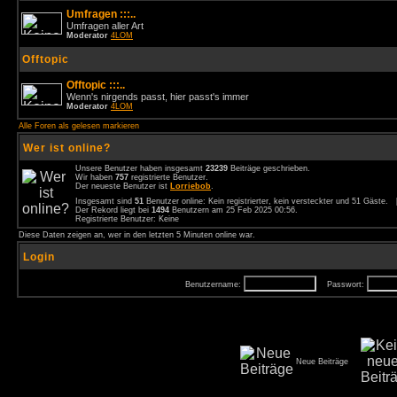
Umfragen :::..
Umfragen aller Art
Moderator
4LOM
Offtopic
Offtopic :::..
Wenn's nirgends passt, hier passt's immer
Moderator
4LOM
Alle Foren als gelesen markieren
Wer ist online?
Unsere Benutzer haben insgesamt
23239
Beiträge geschrieben.
Wir haben
757
registrierte Benutzer.
Der neueste Benutzer ist
Lorriebob
.
Insgesamt sind
51
Benutzer online: Kein registrierter, kein versteckter und 51 Gäste.
Der Rekord liegt bei
1494
Benutzern am 25 Feb 2025 00:56.
Registrierte Benutzer: Keine
Diese Daten zeigen an, wer in den letzten 5 Minuten online war.
Login
Benutzername:
Passwort:
Neue Beiträge