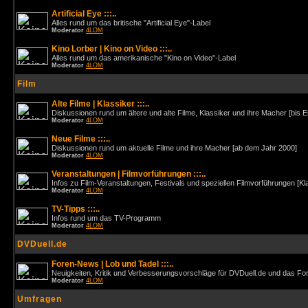
Artificial Eye :::..
Alles rund um das britische "Artificial Eye"-Label
Moderator
4LOM
Kino Lorber | Kino on Video :::..
Alles rund um das amerikanische "Kino on Video"-Label
Moderator
4LOM
Film
Alte Filme | Klassiker :::..
Diskussionen rund um ältere und alte Filme, Klassiker und ihre Macher [bis 
Moderator
4LOM
Neue Filme :::..
Diskussionen rund um aktuelle Filme und ihre Macher [ab dem Jahr 2000]
Moderator
4LOM
Veranstaltungen | Filmvorführungen :::..
Infos zu Film-Veranstaltungen, Festivals und speziellen Filmvorführungen [Kl
Moderator
4LOM
TV-Tipps :::..
Infos rund um das TV-Programm
Moderator
4LOM
DVDuell.de
Foren-News | Lob und Tadel :::..
Neuigkeiten, Kritik und Verbesserungsvorschläge für DVDuell.de und das F
Moderator
4LOM
Umfragen