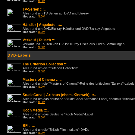
Moderator
4LOM
TV-Serien :::..
Alles rund um TV-Serien auf DVD und Blu-ray
Moderator
4LOM
Händler | Angebote :::..
Alles rund um DVD/Blu-ray-Händler und DVD/Blu-ray-Angebote
Moderator
4LOM
Verkauf | Tausch :::..
Verkauf und Tausch von DVDs/Blu-ray Discs aus Euren Sammlungen
Moderator
4LOM
DVD-Labels
The Criterion Collection :::..
Alles rund um die "Criterion Collection"
Moderator
4LOM
Masters of Cinema :::..
Alles rund um die "Masters of Cinema"-Reihe des britischen "Eureka"-Labels
Moderator
4LOM
StudioCanal | Arthaus (ehem. Kinowelt) :::..
Alles rund um das deutsche "StudioCanal / Arthaus"-Label, ehemals "Kinowel
Moderator
4LOM
Koch Media :::..
Alles rund um das deutsche "Koch Media"-Label
Moderator
4LOM
BFI :::..
Alles rund um die "British Film Institute"-DVDs
Moderator
4LOM