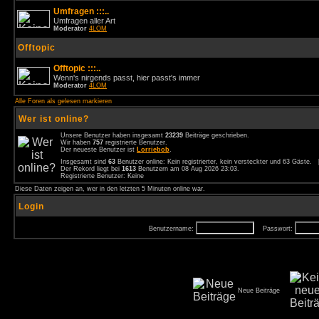
Umfragen :::..
Umfragen aller Art
Moderator
4LOM
Offtopic
Offtopic :::..
Wenn's nirgends passt, hier passt's immer
Moderator
4LOM
Alle Foren als gelesen markieren
Wer ist online?
Unsere Benutzer haben insgesamt
23239
Beiträge geschrieben.
Wir haben
757
registrierte Benutzer.
Der neueste Benutzer ist
Lorriebob
.
Insgesamt sind
63
Benutzer online: Kein registrierter, kein versteckter und 63 Gäste.
Der Rekord liegt bei
1613
Benutzern am 08 Aug 2026 23:03.
Registrierte Benutzer: Keine
Diese Daten zeigen an, wer in den letzten 5 Minuten online war.
Login
Benutzername:
Passwort:
Neue Beiträge