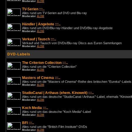
Moderator
4LOM
TV-Serien :::..
Alles rund um TV-Serien auf DVD und Blu-ray
Moderator
4LOM
Händler | Angebote :::..
Alles rund um DVD/Blu-ray-Händler und DVD/Blu-ray-Angebote
Moderator
4LOM
Verkauf | Tausch :::..
Verkauf und Tausch von DVDs/Blu-ray Discs aus Euren Sammlungen
Moderator
4LOM
DVD-Labels
The Criterion Collection :::..
Alles rund um die "Criterion Collection"
Moderator
4LOM
Masters of Cinema :::..
Alles rund um die "Masters of Cinema"-Reihe des britischen "Eureka"-Labels
Moderator
4LOM
StudioCanal | Arthaus (ehem. Kinowelt) :::..
Alles rund um das deutsche "StudioCanal / Arthaus"-Label, ehemals "Kinowel
Moderator
4LOM
Koch Media :::..
Alles rund um das deutsche "Koch Media"-Label
Moderator
4LOM
BFI :::..
Alles rund um die "British Film Institute"-DVDs
Moderator
4LOM