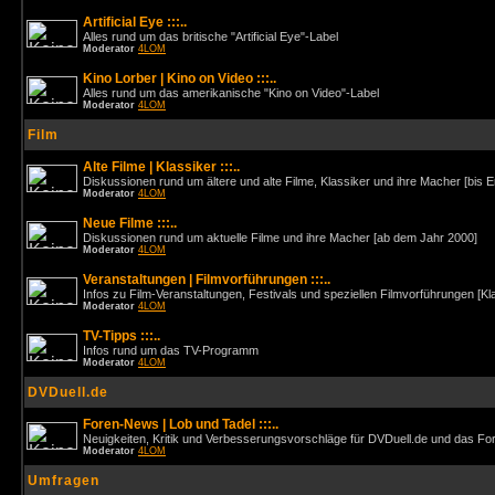
Artificial Eye :::..
Alles rund um das britische "Artificial Eye"-Label
Moderator
4LOM
Kino Lorber | Kino on Video :::..
Alles rund um das amerikanische "Kino on Video"-Label
Moderator
4LOM
Film
Alte Filme | Klassiker :::..
Diskussionen rund um ältere und alte Filme, Klassiker und ihre Macher [bis 
Moderator
4LOM
Neue Filme :::..
Diskussionen rund um aktuelle Filme und ihre Macher [ab dem Jahr 2000]
Moderator
4LOM
Veranstaltungen | Filmvorführungen :::..
Infos zu Film-Veranstaltungen, Festivals und speziellen Filmvorführungen [Kl
Moderator
4LOM
TV-Tipps :::..
Infos rund um das TV-Programm
Moderator
4LOM
DVDuell.de
Foren-News | Lob und Tadel :::..
Neuigkeiten, Kritik und Verbesserungsvorschläge für DVDuell.de und das F
Moderator
4LOM
Umfragen