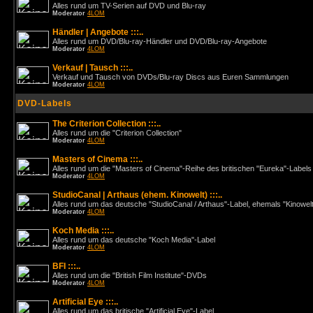
Alles rund um TV-Serien auf DVD und Blu-ray
Moderator
4LOM
Händler | Angebote :::..
Alles rund um DVD/Blu-ray-Händler und DVD/Blu-ray-Angebote
Moderator
4LOM
Verkauf | Tausch :::..
Verkauf und Tausch von DVDs/Blu-ray Discs aus Euren Sammlungen
Moderator
4LOM
DVD-Labels
The Criterion Collection :::..
Alles rund um die "Criterion Collection"
Moderator
4LOM
Masters of Cinema :::..
Alles rund um die "Masters of Cinema"-Reihe des britischen "Eureka"-Labels
Moderator
4LOM
StudioCanal | Arthaus (ehem. Kinowelt) :::..
Alles rund um das deutsche "StudioCanal / Arthaus"-Label, ehemals "Kinowel
Moderator
4LOM
Koch Media :::..
Alles rund um das deutsche "Koch Media"-Label
Moderator
4LOM
BFI :::..
Alles rund um die "British Film Institute"-DVDs
Moderator
4LOM
Artificial Eye :::..
Alles rund um das britische "Artificial Eye"-Label