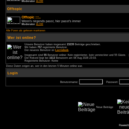
Moderator
4LOM
Offtopic
Offtopic :::..
Wenn's nirgends passt, hier passt's immer
Moderator
4LOM
Alle Foren als gelesen markieren
Wer ist online?
Unsere Benutzer haben insgesamt
23239
Beiträge geschrieben.
Wir haben
757
registrierte Benutzer.
Der neueste Benutzer ist
Lorriebob
.
Insgesamt sind
55
Benutzer online: Kein registrierter, kein versteckter und 55 Gäste.
Der Rekord liegt bei
1613
Benutzern am 08 Aug 2026 23:03.
Registrierte Benutzer: Keine
Diese Daten zeigen an, wer in den letzten 5 Minuten online war.
Login
Benutzername:
Passwort:
Neue Beiträge
Powered 