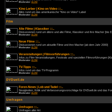
Moderator
4LOM
Kino Lorber | Kino on Video :::..
Alles rund um das amerikanische "Kino on Video"-Label
Moderator
4LOM
Film
Alte Filme | Klassiker :::..
Diskussionen rund um ältere und alte Filme, Klassiker und ihre Macher [bis 
Moderator
4LOM
Neue Filme :::..
Diskussionen rund um aktuelle Filme und ihre Macher [ab dem Jahr 2000]
Moderator
4LOM
Veranstaltungen | Filmvorführungen :::..
Infos zu Film-Veranstaltungen, Festivals und speziellen Filmvorführungen [Kl
Moderator
4LOM
TV-Tipps :::..
Infos rund um das TV-Programm
Moderator
4LOM
DVDuell.de
Foren-News | Lob und Tadel :::..
Neuigkeiten, Kritik und Verbesserungsvorschläge für DVDuell.de und das F
Moderator
4LOM
Umfragen
Umfragen :::..
Umfragen aller Art