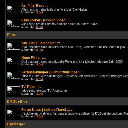
Artificial Eye :::..
Alles rund um das britische "Artificial Eye"-Label
Moderator
4LOM
Kino Lorber | Kino on Video :::..
Alles rund um das amerikanische "Kino on Video"-Label
Moderator
4LOM
Film
Alte Filme | Klassiker :::..
Diskussionen rund um ältere und alte Filme, Klassiker und ihre Macher [bis 
Moderator
4LOM
Neue Filme :::..
Diskussionen rund um aktuelle Filme und ihre Macher [ab dem Jahr 2000]
Moderator
4LOM
Veranstaltungen | Filmvorführungen :::..
Infos zu Film-Veranstaltungen, Festivals und speziellen Filmvorführungen [Kl
Moderator
4LOM
TV-Tipps :::..
Infos rund um das TV-Programm
Moderator
4LOM
DVDuell.de
Foren-News | Lob und Tadel :::..
Neuigkeiten, Kritik und Verbesserungsvorschläge für DVDuell.de und das F
Moderator
4LOM
Umfragen