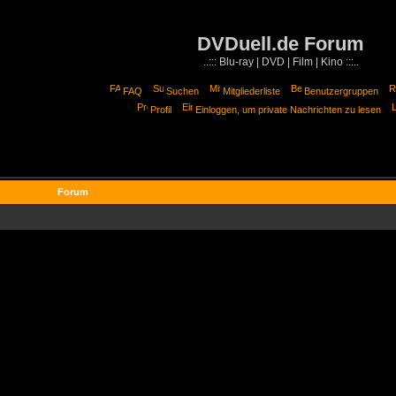
DVDuell.de Forum
..::: Blu-ray | DVD | Film | Kino :::..
FAQ
Suchen
Mitgliederliste
Benutzergruppen
Profil
Einloggen, um private Nachrichten zu lesen
Forum