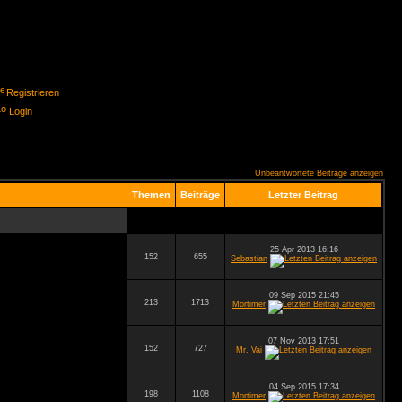
Registrieren
Login
Unbeantwortete Beiträge anzeigen
Themen
Beiträge
Letzter Beitrag
25 Apr 2013 16:16
152
655
Sebastian
09 Sep 2015 21:45
213
1713
Mortimer
07 Nov 2013 17:51
152
727
Mr. Vai
04 Sep 2015 17:34
198
1108
Mortimer