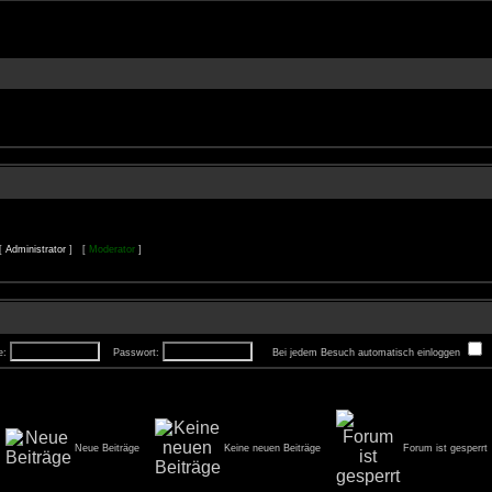
 [
Administrator
] [
Moderator
]
e:
Passwort:
Bei jedem Besuch automatisch einloggen
Neue Beiträge
Keine neuen Beiträge
Forum ist gesperrt