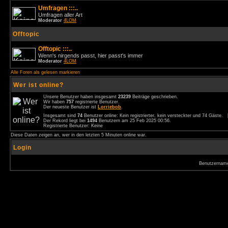
Umfragen :::..
Umfragen aller Art
Moderator
4LOM
Offtopic
Offtopic :::..
Wenn's nirgends passt, hier passt's immer
Moderator
4LOM
Alle Foren als gelesen markieren
Wer ist online?
Unsere Benutzer haben insgesamt
23239
Beiträge geschrieben.
Wir haben
757
registrierte Benutzer.
Der neueste Benutzer ist
Lorriebob
.
Insgesamt sind
74
Benutzer online: Kein registrierter, kein versteckter und 74 Gäste.
Der Rekord liegt bei
1494
Benutzern am 25 Feb 2025 00:56.
Registrierte Benutzer: Keine
Diese Daten zeigen an, wer in den letzten 5 Minuten online war.
Login
Benutzernam