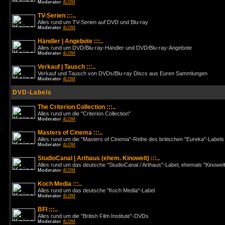
Moderator
4LOM
TV-Serien :::..
Alles rund um TV-Serien auf DVD und Blu-ray
Moderator
4LOM
Händler | Angebote :::..
Alles rund um DVD/Blu-ray-Händler und DVD/Blu-ray-Angebote
Moderator
4LOM
Verkauf | Tausch :::..
Verkauf und Tausch von DVDs/Blu-ray Discs aus Euren Sammlungen
Moderator
4LOM
DVD-Labels
The Criterion Collection :::..
Alles rund um die "Criterion Collection"
Moderator
4LOM
Masters of Cinema :::..
Alles rund um die "Masters of Cinema"-Reihe des britischen "Eureka"-Labels
Moderator
4LOM
StudioCanal | Arthaus (ehem. Kinowelt) :::..
Alles rund um das deutsche "StudioCanal / Arthaus"-Label, ehemals "Kinowel
Moderator
4LOM
Koch Media :::..
Alles rund um das deutsche "Koch Media"-Label
Moderator
4LOM
BFI :::..
Alles rund um die "British Film Institute"-DVDs
Moderator
4LOM