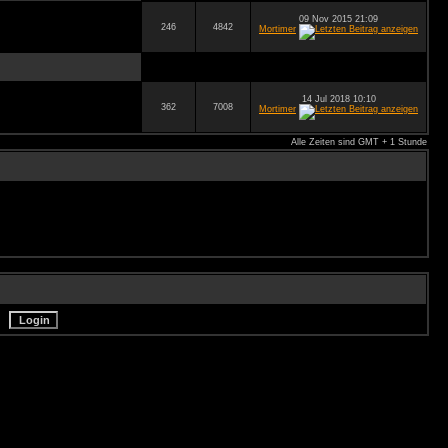
09 Nov 2015 21:09
246
4842
Mortimer
14 Jul 2018 10:10
362
7008
Mortimer
Alle Zeiten sind GMT + 1 Stunde