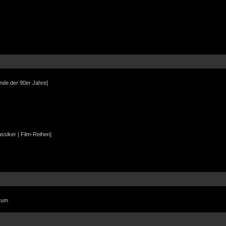
Ende der 90er Jahre]
assiker | Film-Reihen]
orum