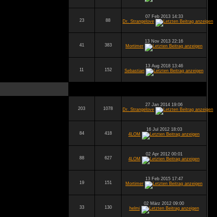
07 Feb 2013 14:33
23
88
Dr. Strangelove
13 Nov 2013 22:16
41
383
Mortimer
13 Aug 2018 13:46
11
152
Sebastian
27 Jan 2014 19:06
203
1078
Dr. Strangelove
16 Jul 2012 18:03
84
418
4LOM
02 Apr 2012 00:01
88
627
4LOM
13 Feb 2015 17:47
19
151
Mortimer
02 März 2012 09:00
33
130
helmi