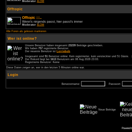
Moderator
4LOM
Offtopic
Offtopic :::..
Wenn's nirgends passt, hier passt's immer
Moderator
4LOM
Alle Foren als gelesen markieren
Wer ist online?
Unsere Benutzer haben insgesamt
23239
Beiträge geschrieben.
Wir haben
757
registrierte Benutzer.
Der neueste Benutzer ist
Lorriebob
.
Insgesamt sind
51
Benutzer online: Kein registrierter, kein versteckter und 51 Gäste.
Der Rekord liegt bei
1613
Benutzern am 08 Aug 2026 23:03.
Registrierte Benutzer: Keine
Diese Daten zeigen an, wer in den letzten 5 Minuten online war.
Login
Benutzername:
Passwort:
Neue Beiträge
Powered 