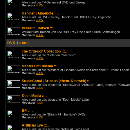
Alles rund um TV-Serien auf DVD und Blu-ray
Moderator
4LOM
Händler | Angebote :::..
Alles rund um DVD/Blu-ray-Händler und DVD/Blu-ray-Angebote
Moderator
4LOM
Verkauf | Tausch :::..
Verkauf und Tausch von DVDs/Blu-ray Discs aus Euren Sammlungen
Moderator
4LOM
DVD-Labels
The Criterion Collection :::..
Alles rund um die "Criterion Collection"
Moderator
4LOM
Masters of Cinema :::..
Alles rund um die "Masters of Cinema"-Reihe des britischen "Eureka"-Labels
Moderator
4LOM
StudioCanal | Arthaus (ehem. Kinowelt) :::..
Alles rund um das deutsche "StudioCanal / Arthaus"-Label, ehemals "Kinowel
Moderator
4LOM
Koch Media :::..
Alles rund um das deutsche "Koch Media"-Label
Moderator
4LOM
BFI :::..
Alles rund um die "British Film Institute"-DVDs
Moderator
4LOM
Artificial Eye :::..
Alles rund um das britische "Artificial Eye"-Label