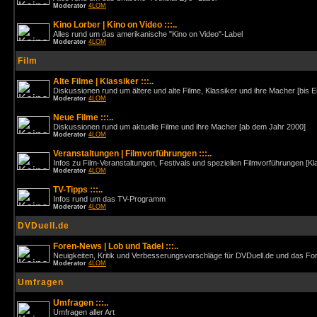
Moderator
4LOM
Kino Lorber | Kino on Video :::..
Alles rund um das amerikanische "Kino on Video"-Label
Moderator
4LOM
Film
Alte Filme | Klassiker :::..
Diskussionen rund um ältere und alte Filme, Klassiker und ihre Macher [bis 
Moderator
4LOM
Neue Filme :::..
Diskussionen rund um aktuelle Filme und ihre Macher [ab dem Jahr 2000]
Moderator
4LOM
Veranstaltungen | Filmvorführungen :::..
Infos zu Film-Veranstaltungen, Festivals und speziellen Filmvorführungen [Kl
Moderator
4LOM
TV-Tipps :::..
Infos rund um das TV-Programm
Moderator
4LOM
DVDuell.de
Foren-News | Lob und Tadel :::..
Neuigkeiten, Kritik und Verbesserungsvorschläge für DVDuell.de und das F
Moderator
4LOM
Umfragen
Umfragen :::..
Umfragen aller Art