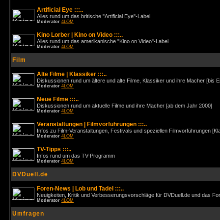
Artificial Eye :::..
Alles rund um das britische "Artificial Eye"-Label
Moderator
4LOM
Kino Lorber | Kino on Video :::..
Alles rund um das amerikanische "Kino on Video"-Label
Moderator
4LOM
Film
Alte Filme | Klassiker :::..
Diskussionen rund um ältere und alte Filme, Klassiker und ihre Macher [bis 
Moderator
4LOM
Neue Filme :::..
Diskussionen rund um aktuelle Filme und ihre Macher [ab dem Jahr 2000]
Moderator
4LOM
Veranstaltungen | Filmvorführungen :::..
Infos zu Film-Veranstaltungen, Festivals und speziellen Filmvorführungen [Kl
Moderator
4LOM
TV-Tipps :::..
Infos rund um das TV-Programm
Moderator
4LOM
DVDuell.de
Foren-News | Lob und Tadel :::..
Neuigkeiten, Kritik und Verbesserungsvorschläge für DVDuell.de und das F
Moderator
4LOM
Umfragen