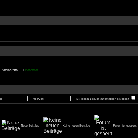
 [
Administrator
] [
Moderator
]
e:
Passwort:
Bei jedem Besuch automatisch einloggen
Neue Beiträge
Keine neuen Beiträge
Forum ist gesperrt