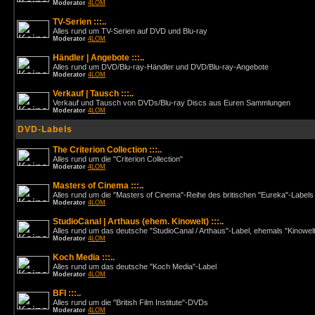
Moderator
4LOM
TV-Serien :::..
Alles rund um TV-Serien auf DVD und Blu-ray
Moderator
4LOM
Händler | Angebote :::..
Alles rund um DVD/Blu-ray-Händler und DVD/Blu-ray-Angebote
Moderator
4LOM
Verkauf | Tausch :::..
Verkauf und Tausch von DVDs/Blu-ray Discs aus Euren Sammlungen
Moderator
4LOM
DVD-Labels
The Criterion Collection :::..
Alles rund um die "Criterion Collection"
Moderator
4LOM
Masters of Cinema :::..
Alles rund um die "Masters of Cinema"-Reihe des britischen "Eureka"-Labels
Moderator
4LOM
StudioCanal | Arthaus (ehem. Kinowelt) :::..
Alles rund um das deutsche "StudioCanal / Arthaus"-Label, ehemals "Kinowel
Moderator
4LOM
Koch Media :::..
Alles rund um das deutsche "Koch Media"-Label
Moderator
4LOM
BFI :::..
Alles rund um die "British Film Institute"-DVDs
Moderator
4LOM