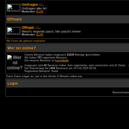
Umfragen :::..
Umfragen aller Art
Moderator
4LOM
Offtopic
Offtopic :::..
Wenn's nirgends passt, hier passt's immer
Moderator
4LOM
Alle Foren als gelesen markieren
Wer ist online?
Unsere Benutzer haben insgesamt
23239
Beiträge geschrieben.
Wir haben
757
registrierte Benutzer.
Der neueste Benutzer ist
Lorriebob
.
Insgesamt sind
42
Benutzer online: Kein registrierter, kein versteckter und 42 Gäste.
Der Rekord liegt bei
1494
Benutzern am 25 Feb 2025 00:56.
Registrierte Benutzer: Keine
Diese Daten zeigen an, wer in den letzten 5 Minuten online war.
Login
Benutzernam