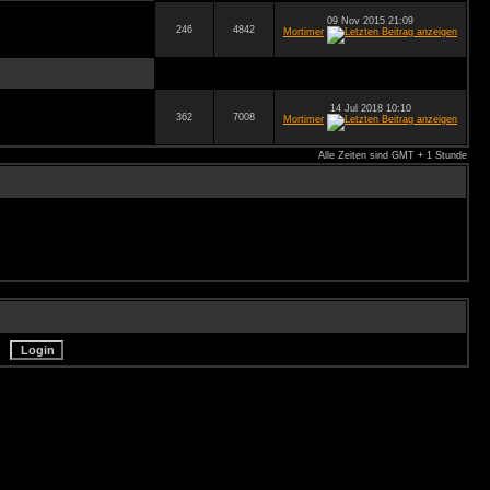
09 Nov 2015 21:09
246
4842
Mortimer
14 Jul 2018 10:10
362
7008
Mortimer
Alle Zeiten sind GMT + 1 Stunde