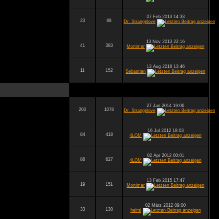
07 Feb 2013 14:33
23
88
Dr. Strangelove
13 Nov 2013 22:16
41
383
Mortimer
13 Aug 2018 13:46
11
152
Sebastian
27 Jan 2014 19:06
203
1078
Dr. Strangelove
16 Jul 2012 18:03
84
418
4LOM
02 Apr 2012 00:01
88
627
4LOM
13 Feb 2015 17:47
19
151
Mortimer
02 März 2012 09:00
33
130
helmi