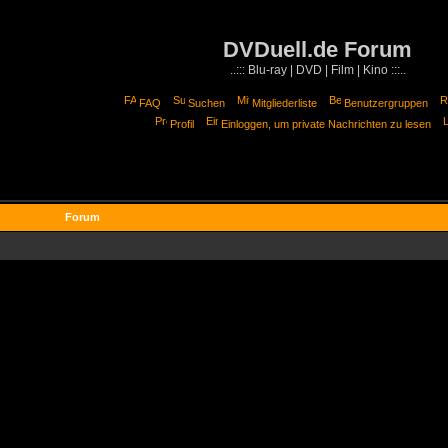
DVDuell.de Forum
..::: Blu-ray | DVD | Film | Kino :::..
FAQ
Suchen
Mitgliederliste
Benutzergruppen
Profil
Einloggen, um private Nachrichten zu lesen
Forum