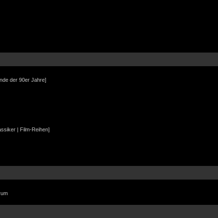
Ende der 90er Jahre]
assiker | Film-Reihen]
orum