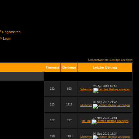
Registrieren
Login
Unbeantwortete Beiträge anzeigen
Themen
Beiträge
Letzter Beitrag
25 Apr 2013 16:16
152
655
Sebastian
09 Sep 2015 21:45
213
1713
Mortimer
07 Nov 2013 17:51
152
727
Mr. Vai
04 Sep 2015 17:34
198
1108
Mortimer