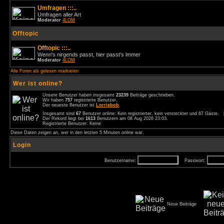
Umfragen :::..
Umfragen aller Art
Moderator
4LOM
Offtopic
Offtopic :::..
Wenn's nirgends passt, hier passt's immer
Moderator
4LOM
Alle Foren als gelesen markieren
Wer ist online?
Unsere Benutzer haben insgesamt
23239
Beiträge geschrieben.
Wir haben
757
registrierte Benutzer.
Der neueste Benutzer ist
Lorriebob
.
Insgesamt sind
67
Benutzer online: Kein registrierter, kein versteckter und 67 Gäste.
Der Rekord liegt bei
1613
Benutzern am 08 Aug 2026 23:03.
Registrierte Benutzer: Keine
Diese Daten zeigen an, wer in den letzten 5 Minuten online war.
Login
Benutzername:
Passwort:
Neue Beiträge