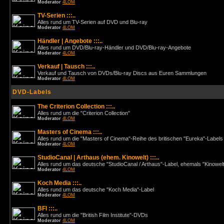
Moderator
4LOM
TV-Serien :::..
Alles rund um TV-Serien auf DVD und Blu-ray
Moderator
4LOM
Händler | Angebote :::..
Alles rund um DVD/Blu-ray-Händler und DVD/Blu-ray-Angebote
Moderator
4LOM
Verkauf | Tausch :::..
Verkauf und Tausch von DVDs/Blu-ray Discs aus Euren Sammlungen
Moderator
4LOM
DVD-Labels
The Criterion Collection :::..
Alles rund um die "Criterion Collection"
Moderator
4LOM
Masters of Cinema :::..
Alles rund um die "Masters of Cinema"-Reihe des britischen "Eureka"-Labels
Moderator
4LOM
StudioCanal | Arthaus (ehem. Kinowelt) :::..
Alles rund um das deutsche "StudioCanal / Arthaus"-Label, ehemals "Kinowel
Moderator
4LOM
Koch Media :::..
Alles rund um das deutsche "Koch Media"-Label
Moderator
4LOM
BFI :::..
Alles rund um die "British Film Institute"-DVDs
Moderator
4LOM