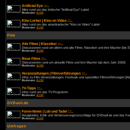
Artificial Eye :::..
Alles rund um das britische "Artificial Eye"-Label
Moderator
4LOM
Kino Lorber | Kino on Video :::..
Alles rund um das amerikanische "Kino on Video"-Label
Moderator
4LOM
Film
Alte Filme | Klassiker :::..
Diskussionen rund um ältere und alte Filme, Klassiker und ihre Macher [bis 
Moderator
4LOM
Neue Filme :::..
Diskussionen rund um aktuelle Filme und ihre Macher [ab dem Jahr 2000]
Moderator
4LOM
Veranstaltungen | Filmvorführungen :::..
Infos zu Film-Veranstaltungen, Festivals und speziellen Filmvorführungen [Kl
Moderator
4LOM
TV-Tipps :::..
Infos rund um das TV-Programm
Moderator
4LOM
DVDuell.de
Foren-News | Lob und Tadel :::..
Neuigkeiten, Kritik und Verbesserungsvorschläge für DVDuell.de und das F
Moderator
4LOM
Umfragen