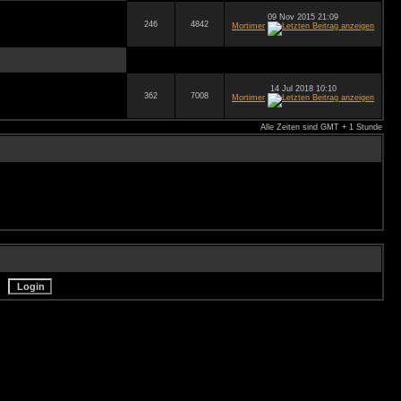
09 Nov 2015 21:09
246
4842
Mortimer
14 Jul 2018 10:10
362
7008
Mortimer
Alle Zeiten sind GMT + 1 Stunde