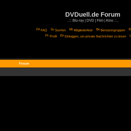
DVDuell.de Forum
..::: Blu-ray | DVD | Film | Kino :::..
FAQ
Suchen
Mitgliederliste
Benutzergruppen
Profil
Einloggen, um private Nachrichten zu lesen
Forum