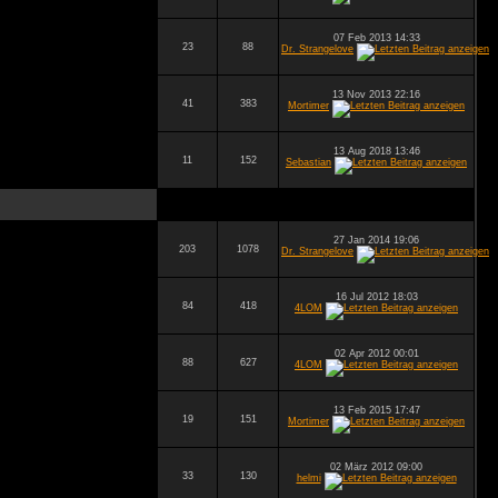
07 Feb 2013 14:33
23
88
Dr. Strangelove
13 Nov 2013 22:16
41
383
Mortimer
13 Aug 2018 13:46
11
152
Sebastian
27 Jan 2014 19:06
203
1078
Dr. Strangelove
16 Jul 2012 18:03
84
418
4LOM
02 Apr 2012 00:01
88
627
4LOM
13 Feb 2015 17:47
19
151
Mortimer
02 März 2012 09:00
33
130
helmi