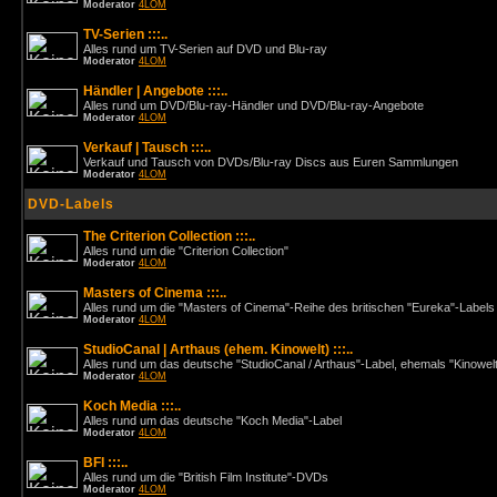
Moderator
4LOM
TV-Serien :::..
Alles rund um TV-Serien auf DVD und Blu-ray
Moderator
4LOM
Händler | Angebote :::..
Alles rund um DVD/Blu-ray-Händler und DVD/Blu-ray-Angebote
Moderator
4LOM
Verkauf | Tausch :::..
Verkauf und Tausch von DVDs/Blu-ray Discs aus Euren Sammlungen
Moderator
4LOM
DVD-Labels
The Criterion Collection :::..
Alles rund um die "Criterion Collection"
Moderator
4LOM
Masters of Cinema :::..
Alles rund um die "Masters of Cinema"-Reihe des britischen "Eureka"-Labels
Moderator
4LOM
StudioCanal | Arthaus (ehem. Kinowelt) :::..
Alles rund um das deutsche "StudioCanal / Arthaus"-Label, ehemals "Kinowel
Moderator
4LOM
Koch Media :::..
Alles rund um das deutsche "Koch Media"-Label
Moderator
4LOM
BFI :::..
Alles rund um die "British Film Institute"-DVDs
Moderator
4LOM