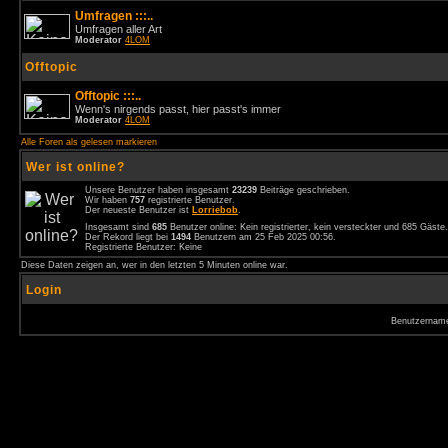
Umfragen :::..
Umfragen aller Art
Moderator
4LOM
Offtopic
Offtopic :::..
Wenn's nirgends passt, hier passt's immer
Moderator
4LOM
Alle Foren als gelesen markieren
Wer ist online?
Unsere Benutzer haben insgesamt
23239
Beiträge geschrieben.
Wir haben
757
registrierte Benutzer.
Der neueste Benutzer ist
Lorriebob
.
Insgesamt sind
685
Benutzer online: Kein registrierter, kein versteckter und 685 Gäst
Der Rekord liegt bei
1494
Benutzern am 25 Feb 2025 00:56.
Registrierte Benutzer: Keine
Diese Daten zeigen an, wer in den letzten 5 Minuten online war.
Login
Benutzernam