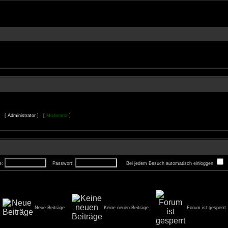
e. [
Administrator
] [
Moderator
]
e:
Passwort:
Bei jedem Besuch automatisch einloggen
Neue Beiträge
Keine neuen Beiträge
Forum ist gesperrt