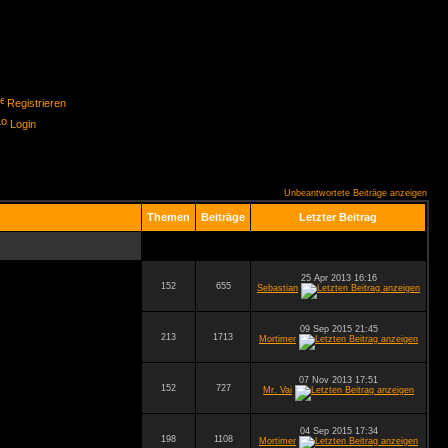
Registrieren
Login
Unbeantwortete Beiträge anzeigen
Themen
Beiträge
Letzter Beitrag
25 Apr 2013 16:16
152
655
Sebastian
09 Sep 2015 21:45
213
1713
Mortimer
07 Nov 2013 17:51
152
727
Mr. Vai
04 Sep 2015 17:34
198
1108
Mortimer