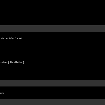
Ende der 90er Jahre]
assiker | Film-Reihen]
orum