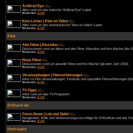
Artificial Eye :::..
Alles rund um das britische "Artificial Eye"-Label
Moderator
4LOM
Kino Lorber | Kino on Video :::..
Alles rund um das amerikanische "Kino on Video"-Label
Moderator
4LOM
Film
Alte Filme | Klassiker :::..
Diskussionen rund um ältere und alte Filme, Klassiker und ihre Macher [bis 
Moderator
4LOM
Neue Filme :::..
Diskussionen rund um aktuelle Filme und ihre Macher [ab dem Jahr 2000]
Moderator
4LOM
Veranstaltungen | Filmvorführungen :::..
Infos zu Film-Veranstaltungen, Festivals und speziellen Filmvorführungen [Kl
Moderator
4LOM
TV-Tipps :::..
Infos rund um das TV-Programm
Moderator
4LOM
DVDuell.de
Foren-News | Lob und Tadel :::..
Neuigkeiten, Kritik und Verbesserungsvorschläge für DVDuell.de und das F
Moderator
4LOM
Umfragen