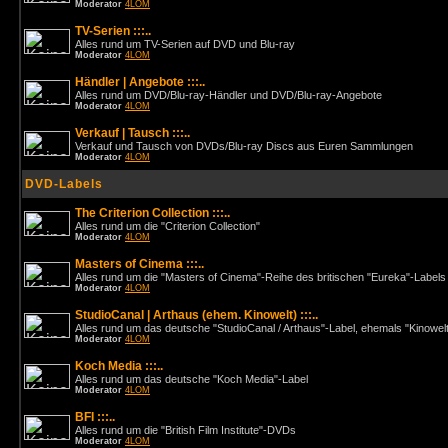
Moderator
4LOM
TV-Serien :::..
Alles rund um TV-Serien auf DVD und Blu-ray
Moderator
4LOM
Händler | Angebote :::..
Alles rund um DVD/Blu-ray-Händler und DVD/Blu-ray-Angebote
Moderator
4LOM
Verkauf | Tausch :::..
Verkauf und Tausch von DVDs/Blu-ray Discs aus Euren Sammlungen
Moderator
4LOM
DVD-Labels
The Criterion Collection :::..
Alles rund um die "Criterion Collection"
Moderator
4LOM
Masters of Cinema :::..
Alles rund um die "Masters of Cinema"-Reihe des britischen "Eureka"-Labels
Moderator
4LOM
StudioCanal | Arthaus (ehem. Kinowelt) :::..
Alles rund um das deutsche "StudioCanal / Arthaus"-Label, ehemals "Kinowel
Moderator
4LOM
Koch Media :::..
Alles rund um das deutsche "Koch Media"-Label
Moderator
4LOM
BFI :::..
Alles rund um die "British Film Institute"-DVDs
Moderator
4LOM