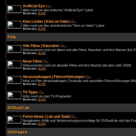
Artificial Eye :::..
Alles rund um das britische "Artificial Eye"-Label
Moderator
4LOM
Kino Lorber | Kino on Video :::..
Alles rund um das amerikanische "Kino on Video"-Label
Moderator
4LOM
Film
Alte Filme | Klassiker :::..
Diskussionen rund um ältere und alte Filme, Klassiker und ihre Macher [bis 
Moderator
4LOM
Neue Filme :::..
Diskussionen rund um aktuelle Filme und ihre Macher [ab dem Jahr 2000]
Moderator
4LOM
Veranstaltungen | Filmvorführungen :::..
Infos zu Film-Veranstaltungen, Festivals und speziellen Filmvorführungen [Kl
Moderator
4LOM
TV-Tipps :::..
Infos rund um das TV-Programm
Moderator
4LOM
DVDuell.de
Foren-News | Lob und Tadel :::..
Neuigkeiten, Kritik und Verbesserungsvorschläge für DVDuell.de und das F
Moderator
4LOM
Umfragen