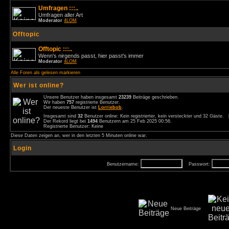
Umfragen :::..
Umfragen aller Art
Moderator
4LOM
Offtopic
Offtopic :::..
Wenn's nirgends passt, hier passt's immer
Moderator
4LOM
Alle Foren als gelesen markieren
Wer ist online?
Unsere Benutzer haben insgesamt
23239
Beiträge geschrieben.
Wir haben
757
registrierte Benutzer.
Der neueste Benutzer ist
Lorriebob
.
Insgesamt sind
32
Benutzer online: Kein registrierter, kein versteckter und 32 Gäste.
Der Rekord liegt bei
1494
Benutzern am 25 Feb 2025 00:56.
Registrierte Benutzer: Keine
Diese Daten zeigen an, wer in den letzten 5 Minuten online war.
Login
Benutzername:
Passwort:
Neue Beiträge