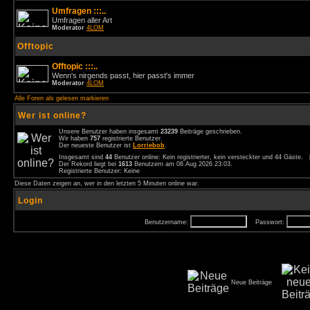
Umfragen :::..
Umfragen aller Art
Moderator
4LOM
Offtopic
Offtopic :::..
Wenn's nirgends passt, hier passt's immer
Moderator
4LOM
Alle Foren als gelesen markieren
Wer ist online?
Unsere Benutzer haben insgesamt
23239
Beiträge geschrieben.
Wir haben
757
registrierte Benutzer.
Der neueste Benutzer ist
Lorriebob
.
Insgesamt sind
44
Benutzer online: Kein registrierter, kein versteckter und 44 Gäste.
Der Rekord liegt bei
1613
Benutzern am 08 Aug 2026 23:03.
Registrierte Benutzer: Keine
Diese Daten zeigen an, wer in den letzten 5 Minuten online war.
Login
Benutzername:
Passwort:
Neue Beiträge