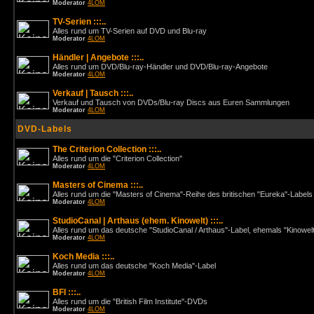
Moderator
4LOM
TV-Serien :::..
Alles rund um TV-Serien auf DVD und Blu-ray
Moderator
4LOM
Händler | Angebote :::..
Alles rund um DVD/Blu-ray-Händler und DVD/Blu-ray-Angebote
Moderator
4LOM
Verkauf | Tausch :::..
Verkauf und Tausch von DVDs/Blu-ray Discs aus Euren Sammlungen
Moderator
4LOM
DVD-Labels
The Criterion Collection :::..
Alles rund um die "Criterion Collection"
Moderator
4LOM
Masters of Cinema :::..
Alles rund um die "Masters of Cinema"-Reihe des britischen "Eureka"-Labels
Moderator
4LOM
StudioCanal | Arthaus (ehem. Kinowelt) :::..
Alles rund um das deutsche "StudioCanal / Arthaus"-Label, ehemals "Kinowel
Moderator
4LOM
Koch Media :::..
Alles rund um das deutsche "Koch Media"-Label
Moderator
4LOM
BFI :::..
Alles rund um die "British Film Institute"-DVDs
Moderator
4LOM