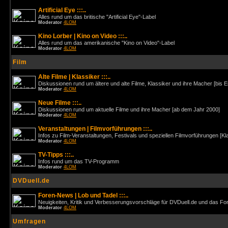
Artificial Eye :::..
Alles rund um das britische "Artificial Eye"-Label
Moderator
4LOM
Kino Lorber | Kino on Video :::..
Alles rund um das amerikanische "Kino on Video"-Label
Moderator
4LOM
Film
Alte Filme | Klassiker :::..
Diskussionen rund um ältere und alte Filme, Klassiker und ihre Macher [bis 
Moderator
4LOM
Neue Filme :::..
Diskussionen rund um aktuelle Filme und ihre Macher [ab dem Jahr 2000]
Moderator
4LOM
Veranstaltungen | Filmvorführungen :::..
Infos zu Film-Veranstaltungen, Festivals und speziellen Filmvorführungen [Kl
Moderator
4LOM
TV-Tipps :::..
Infos rund um das TV-Programm
Moderator
4LOM
DVDuell.de
Foren-News | Lob und Tadel :::..
Neuigkeiten, Kritik und Verbesserungsvorschläge für DVDuell.de und das F
Moderator
4LOM
Umfragen