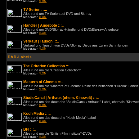
Moderator
4LOM
TV-Serien :::..
Alles rund um TV-Serien auf DVD und Blu-ray
Moderator
4LOM
Händler | Angebote :::..
Alles rund um DVD/Blu-ray-Händler und DVD/Blu-ray-Angebote
Moderator
4LOM
Verkauf | Tausch :::..
Verkauf und Tausch von DVDs/Blu-ray Discs aus Euren Sammlungen
Moderator
4LOM
DVD-Labels
The Criterion Collection :::..
Alles rund um die "Criterion Collection"
Moderator
4LOM
Masters of Cinema :::..
Alles rund um die "Masters of Cinema"-Reihe des britischen "Eureka"-Labels
Moderator
4LOM
StudioCanal | Arthaus (ehem. Kinowelt) :::..
Alles rund um das deutsche "StudioCanal / Arthaus"-Label, ehemals "Kinowel
Moderator
4LOM
Koch Media :::..
Alles rund um das deutsche "Koch Media"-Label
Moderator
4LOM
BFI :::..
Alles rund um die "British Film Institute"-DVDs
Moderator
4LOM