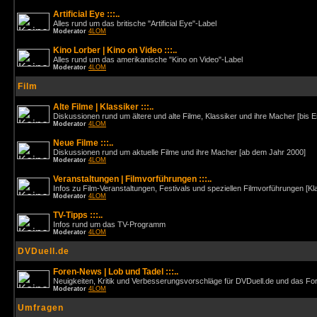
Artificial Eye :::..
Alles rund um das britische "Artificial Eye"-Label
Moderator
4LOM
Kino Lorber | Kino on Video :::..
Alles rund um das amerikanische "Kino on Video"-Label
Moderator
4LOM
Film
Alte Filme | Klassiker :::..
Diskussionen rund um ältere und alte Filme, Klassiker und ihre Macher [bis 
Moderator
4LOM
Neue Filme :::..
Diskussionen rund um aktuelle Filme und ihre Macher [ab dem Jahr 2000]
Moderator
4LOM
Veranstaltungen | Filmvorführungen :::..
Infos zu Film-Veranstaltungen, Festivals und speziellen Filmvorführungen [Kl
Moderator
4LOM
TV-Tipps :::..
Infos rund um das TV-Programm
Moderator
4LOM
DVDuell.de
Foren-News | Lob und Tadel :::..
Neuigkeiten, Kritik und Verbesserungsvorschläge für DVDuell.de und das F
Moderator
4LOM
Umfragen