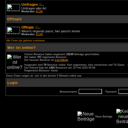
Umfragen :::..
Umfragen aller Art
Moderator
4LOM
Offtopic
Offtopic :::..
Wenn's nirgends passt, hier passt's immer
Moderator
4LOM
Alle Foren als gelesen markieren
Wer ist online?
Unsere Benutzer haben insgesamt
23239
Beiträge geschrieben.
Wir haben
757
registrierte Benutzer.
Der neueste Benutzer ist
Lorriebob
.
Insgesamt sind
79
Benutzer online: Kein registrierter, kein versteckter und 79 Gäste.
Der Rekord liegt bei
1494
Benutzern am 25 Feb 2025 00:56.
Registrierte Benutzer: Keine
Diese Daten zeigen an, wer in den letzten 5 Minuten online war.
Login
Benutzername:
Passwort:
Neue Beiträge