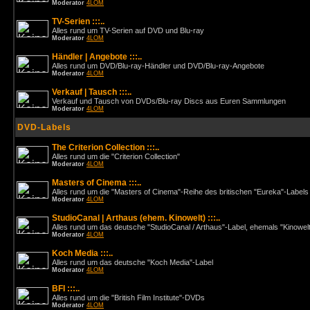
Moderator
4LOM
TV-Serien :::..
Alles rund um TV-Serien auf DVD und Blu-ray
Moderator
4LOM
Händler | Angebote :::..
Alles rund um DVD/Blu-ray-Händler und DVD/Blu-ray-Angebote
Moderator
4LOM
Verkauf | Tausch :::..
Verkauf und Tausch von DVDs/Blu-ray Discs aus Euren Sammlungen
Moderator
4LOM
DVD-Labels
The Criterion Collection :::..
Alles rund um die "Criterion Collection"
Moderator
4LOM
Masters of Cinema :::..
Alles rund um die "Masters of Cinema"-Reihe des britischen "Eureka"-Labels
Moderator
4LOM
StudioCanal | Arthaus (ehem. Kinowelt) :::..
Alles rund um das deutsche "StudioCanal / Arthaus"-Label, ehemals "Kinowel
Moderator
4LOM
Koch Media :::..
Alles rund um das deutsche "Koch Media"-Label
Moderator
4LOM
BFI :::..
Alles rund um die "British Film Institute"-DVDs
Moderator
4LOM