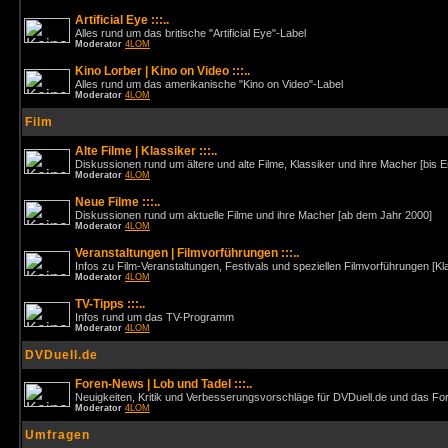
Artificial Eye :::..
Alles rund um das britische "Artificial Eye"-Label
Moderator
4LOM
Kino Lorber | Kino on Video :::..
Alles rund um das amerikanische "Kino on Video"-Label
Moderator
4LOM
Film
Alte Filme | Klassiker :::..
Diskussionen rund um ältere und alte Filme, Klassiker und ihre Macher [bis 
Moderator
4LOM
Neue Filme :::..
Diskussionen rund um aktuelle Filme und ihre Macher [ab dem Jahr 2000]
Moderator
4LOM
Veranstaltungen | Filmvorführungen :::..
Infos zu Film-Veranstaltungen, Festivals und speziellen Filmvorführungen [Kl
Moderator
4LOM
TV-Tipps :::..
Infos rund um das TV-Programm
Moderator
4LOM
DVDuell.de
Foren-News | Lob und Tadel :::..
Neuigkeiten, Kritik und Verbesserungsvorschläge für DVDuell.de und das F
Moderator
4LOM
Umfragen