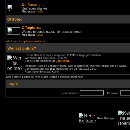
Umfragen :::..
Umfragen aller Art
Moderator
4LOM
Offtopic
Offtopic :::..
Wenn's nirgends passt, hier passt's immer
Moderator
4LOM
Alle Foren als gelesen markieren
Wer ist online?
Unsere Benutzer haben insgesamt
23239
Beiträge geschrieben.
Wir haben
757
registrierte Benutzer.
Der neueste Benutzer ist
Lorriebob
.
Insgesamt sind
67
Benutzer online: Kein registrierter, kein versteckter und 67 Gäste.
Der Rekord liegt bei
1613
Benutzern am 08 Aug 2026 23:03.
Registrierte Benutzer: Keine
Diese Daten zeigen an, wer in den letzten 5 Minuten online war.
Login
Benutzername:
Passwort:
Neue Beiträge