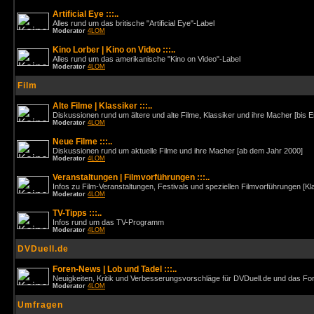
Artificial Eye :::..
Alles rund um das britische "Artificial Eye"-Label
Moderator
4LOM
Kino Lorber | Kino on Video :::..
Alles rund um das amerikanische "Kino on Video"-Label
Moderator
4LOM
Film
Alte Filme | Klassiker :::..
Diskussionen rund um ältere und alte Filme, Klassiker und ihre Macher [bis 
Moderator
4LOM
Neue Filme :::..
Diskussionen rund um aktuelle Filme und ihre Macher [ab dem Jahr 2000]
Moderator
4LOM
Veranstaltungen | Filmvorführungen :::..
Infos zu Film-Veranstaltungen, Festivals und speziellen Filmvorführungen [Kl
Moderator
4LOM
TV-Tipps :::..
Infos rund um das TV-Programm
Moderator
4LOM
DVDuell.de
Foren-News | Lob und Tadel :::..
Neuigkeiten, Kritik und Verbesserungsvorschläge für DVDuell.de und das F
Moderator
4LOM
Umfragen