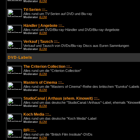
Moderator
4LOM
TV-Serien :::..
Alles rund um TV-Serien auf DVD und Blu-ray
Moderator
4LOM
Händler | Angebote :::..
Alles rund um DVD/Blu-ray-Händler und DVD/Blu-ray-Angebote
Moderator
4LOM
Verkauf | Tausch :::..
Verkauf und Tausch von DVDs/Blu-ray Discs aus Euren Sammlungen
Moderator
4LOM
DVD-Labels
The Criterion Collection :::..
Alles rund um die "Criterion Collection"
Moderator
4LOM
Masters of Cinema :::..
Alles rund um die "Masters of Cinema"-Reihe des britischen "Eureka"-Labels
Moderator
4LOM
StudioCanal | Arthaus (ehem. Kinowelt) :::..
Alles rund um das deutsche "StudioCanal / Arthaus"-Label, ehemals "Kinowel
Moderator
4LOM
Koch Media :::..
Alles rund um das deutsche "Koch Media"-Label
Moderator
4LOM
BFI :::..
Alles rund um die "British Film Institute"-DVDs
Moderator
4LOM