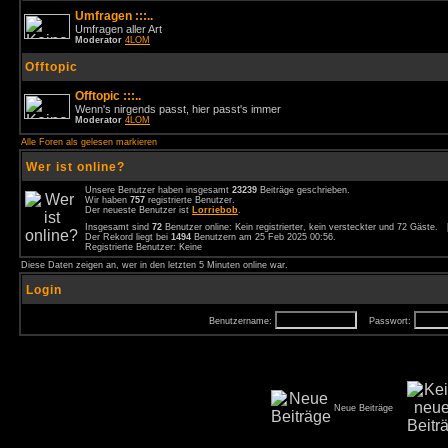
Umfragen :::..
Umfragen aller Art
Moderator
4LOM
Offtopic
Offtopic :::..
Wenn's nirgends passt, hier passt's immer
Moderator
4LOM
Alle Foren als gelesen markieren
Wer ist online?
Unsere Benutzer haben insgesamt
23239
Beiträge geschrieben.
Wir haben
757
registrierte Benutzer.
Der neueste Benutzer ist
Lorriebob
.
Insgesamt sind
72
Benutzer online: Kein registrierter, kein versteckter und 72 Gäste.
Der Rekord liegt bei
1494
Benutzern am 25 Feb 2025 00:56.
Registrierte Benutzer: Keine
Diese Daten zeigen an, wer in den letzten 5 Minuten online war.
Login
Benutzername:
Passwort:
Neue Beiträge