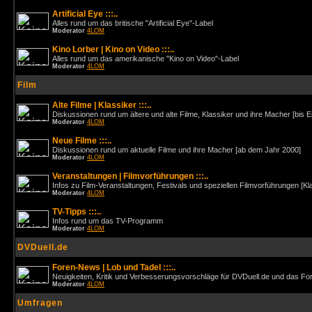
Artificial Eye :::..
Alles rund um das britische "Artificial Eye"-Label
Moderator
4LOM
Kino Lorber | Kino on Video :::..
Alles rund um das amerikanische "Kino on Video"-Label
Moderator
4LOM
Film
Alte Filme | Klassiker :::..
Diskussionen rund um ältere und alte Filme, Klassiker und ihre Macher [bis 
Moderator
4LOM
Neue Filme :::..
Diskussionen rund um aktuelle Filme und ihre Macher [ab dem Jahr 2000]
Moderator
4LOM
Veranstaltungen | Filmvorführungen :::..
Infos zu Film-Veranstaltungen, Festivals und speziellen Filmvorführungen [Kl
Moderator
4LOM
TV-Tipps :::..
Infos rund um das TV-Programm
Moderator
4LOM
DVDuell.de
Foren-News | Lob und Tadel :::..
Neuigkeiten, Kritik und Verbesserungsvorschläge für DVDuell.de und das F
Moderator
4LOM
Umfragen