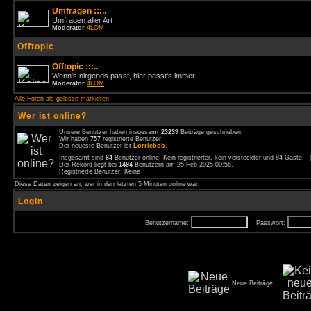
Umfragen :::..
Umfragen aller Art
Moderator
4LOM
Offtopic
Offtopic :::..
Wenn's nirgends passt, hier passt's immer
Moderator
4LOM
Alle Foren als gelesen markieren
Wer ist online?
Unsere Benutzer haben insgesamt
23239
Beiträge geschrieben.
Wir haben
757
registrierte Benutzer.
Der neueste Benutzer ist
Lorriebob
.
Insgesamt sind
84
Benutzer online: Kein registrierter, kein versteckter und 84 Gäste.
Der Rekord liegt bei
1494
Benutzern am 25 Feb 2025 00:56.
Registrierte Benutzer: Keine
Diese Daten zeigen an, wer in den letzten 5 Minuten online war.
Login
Benutzername:
Passwort:
Neue Beiträge