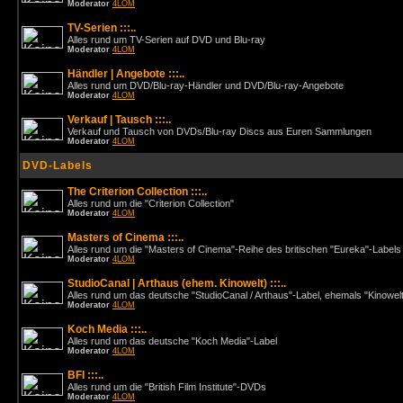
Moderator
4LOM
TV-Serien :::..
Alles rund um TV-Serien auf DVD und Blu-ray
Moderator
4LOM
Händler | Angebote :::..
Alles rund um DVD/Blu-ray-Händler und DVD/Blu-ray-Angebote
Moderator
4LOM
Verkauf | Tausch :::..
Verkauf und Tausch von DVDs/Blu-ray Discs aus Euren Sammlungen
Moderator
4LOM
DVD-Labels
The Criterion Collection :::..
Alles rund um die "Criterion Collection"
Moderator
4LOM
Masters of Cinema :::..
Alles rund um die "Masters of Cinema"-Reihe des britischen "Eureka"-Labels
Moderator
4LOM
StudioCanal | Arthaus (ehem. Kinowelt) :::..
Alles rund um das deutsche "StudioCanal / Arthaus"-Label, ehemals "Kinowel
Moderator
4LOM
Koch Media :::..
Alles rund um das deutsche "Koch Media"-Label
Moderator
4LOM
BFI :::..
Alles rund um die "British Film Institute"-DVDs
Moderator
4LOM