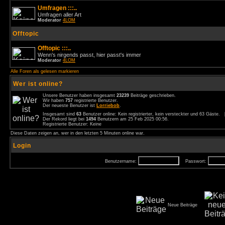
Umfragen :::..
Umfragen aller Art
Moderator
4LOM
Offtopic
Offtopic :::..
Wenn's nirgends passt, hier passt's immer
Moderator
4LOM
Alle Foren als gelesen markieren
Wer ist online?
Unsere Benutzer haben insgesamt
23239
Beiträge geschrieben.
Wir haben
757
registrierte Benutzer.
Der neueste Benutzer ist
Lorriebob
.
Insgesamt sind
63
Benutzer online: Kein registrierter, kein versteckter und 63 Gäste.
Der Rekord liegt bei
1494
Benutzern am 25 Feb 2025 00:56.
Registrierte Benutzer: Keine
Diese Daten zeigen an, wer in den letzten 5 Minuten online war.
Login
Benutzername:
Passwort:
Neue Beiträge