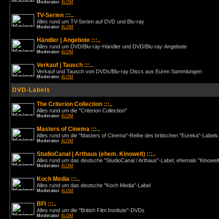
Moderator
4LOM
TV-Serien :::..
Alles rund um TV-Serien auf DVD und Blu-ray
Moderator
4LOM
Händler | Angebote :::..
Alles rund um DVD/Blu-ray-Händler und DVD/Blu-ray-Angebote
Moderator
4LOM
Verkauf | Tausch :::..
Verkauf und Tausch von DVDs/Blu-ray Discs aus Euren Sammlungen
Moderator
4LOM
DVD-Labels
The Criterion Collection :::..
Alles rund um die "Criterion Collection"
Moderator
4LOM
Masters of Cinema :::..
Alles rund um die "Masters of Cinema"-Reihe des britischen "Eureka"-Labels
Moderator
4LOM
StudioCanal | Arthaus (ehem. Kinowelt) :::..
Alles rund um das deutsche "StudioCanal / Arthaus"-Label, ehemals "Kinowel
Moderator
4LOM
Koch Media :::..
Alles rund um das deutsche "Koch Media"-Label
Moderator
4LOM
BFI :::..
Alles rund um die "British Film Institute"-DVDs
Moderator
4LOM