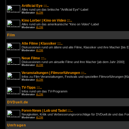
Artificial Eye :::..
Alles rund um das britische "Artificial Eye"-Label
Moderator
4LOM
Kino Lorber | Kino on Video :::..
Alles rund um das amerikanische "Kino on Video"-Label
Moderator
4LOM
Film
Alte Filme | Klassiker :::..
Diskussionen rund um ältere und alte Filme, Klassiker und ihre Macher [bis 
Moderator
4LOM
Neue Filme :::..
Diskussionen rund um aktuelle Filme und ihre Macher [ab dem Jahr 2000]
Moderator
4LOM
Veranstaltungen | Filmvorführungen :::..
Infos zu Film-Veranstaltungen, Festivals und speziellen Filmvorführungen [Kl
Moderator
4LOM
TV-Tipps :::..
Infos rund um das TV-Programm
Moderator
4LOM
DVDuell.de
Foren-News | Lob und Tadel :::..
Neuigkeiten, Kritik und Verbesserungsvorschläge für DVDuell.de und das F
Moderator
4LOM
Umfragen