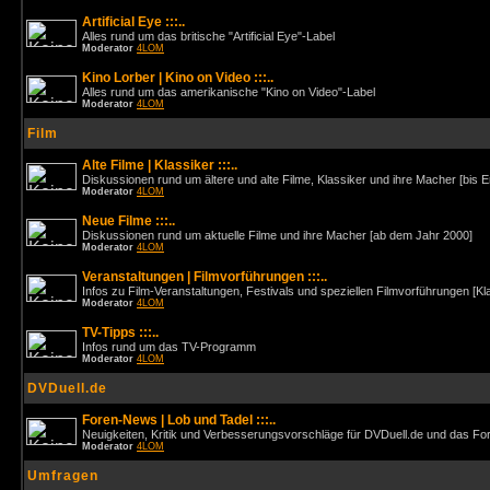
Artificial Eye :::..
Alles rund um das britische "Artificial Eye"-Label
Moderator
4LOM
Kino Lorber | Kino on Video :::..
Alles rund um das amerikanische "Kino on Video"-Label
Moderator
4LOM
Film
Alte Filme | Klassiker :::..
Diskussionen rund um ältere und alte Filme, Klassiker und ihre Macher [bis 
Moderator
4LOM
Neue Filme :::..
Diskussionen rund um aktuelle Filme und ihre Macher [ab dem Jahr 2000]
Moderator
4LOM
Veranstaltungen | Filmvorführungen :::..
Infos zu Film-Veranstaltungen, Festivals und speziellen Filmvorführungen [Kl
Moderator
4LOM
TV-Tipps :::..
Infos rund um das TV-Programm
Moderator
4LOM
DVDuell.de
Foren-News | Lob und Tadel :::..
Neuigkeiten, Kritik und Verbesserungsvorschläge für DVDuell.de und das F
Moderator
4LOM
Umfragen