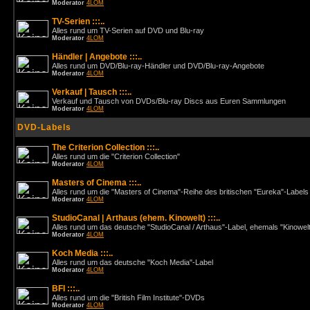
Moderator
4LOM
TV-Serien :::..
Alles rund um TV-Serien auf DVD und Blu-ray
Moderator
4LOM
Händler | Angebote :::..
Alles rund um DVD/Blu-ray-Händler und DVD/Blu-ray-Angebote
Moderator
4LOM
Verkauf | Tausch :::..
Verkauf und Tausch von DVDs/Blu-ray Discs aus Euren Sammlungen
Moderator
4LOM
DVD-Labels
The Criterion Collection :::..
Alles rund um die "Criterion Collection"
Moderator
4LOM
Masters of Cinema :::..
Alles rund um die "Masters of Cinema"-Reihe des britischen "Eureka"-Labels
Moderator
4LOM
StudioCanal | Arthaus (ehem. Kinowelt) :::..
Alles rund um das deutsche "StudioCanal / Arthaus"-Label, ehemals "Kinowel
Moderator
4LOM
Koch Media :::..
Alles rund um das deutsche "Koch Media"-Label
Moderator
4LOM
BFI :::..
Alles rund um die "British Film Institute"-DVDs
Moderator
4LOM