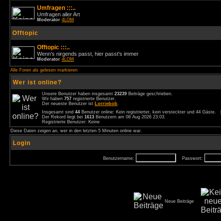
Umfragen :::..
Umfragen aller Art
Moderator
4LOM
Offtopic
Offtopic :::..
Wenn's nirgends passt, hier passt's immer
Moderator
4LOM
Alle Foren als gelesen markieren
Wer ist online?
Unsere Benutzer haben insgesamt
23239
Beiträge geschrieben.
Wir haben
757
registrierte Benutzer.
Der neueste Benutzer ist
Lorriebob
.
Insgesamt sind
44
Benutzer online: Kein registrierter, kein versteckter und 44 Gäste.
Der Rekord liegt bei
1613
Benutzern am 08 Aug 2026 23:03.
Registrierte Benutzer: Keine
Diese Daten zeigen an, wer in den letzten 5 Minuten online war.
Login
Benutzername:
Passwort:
Neue Beiträge