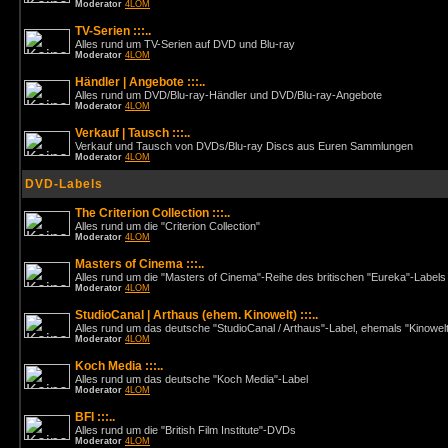
Moderator
4LOM
TV-Serien :::..
Alles rund um TV-Serien auf DVD und Blu-ray
Moderator
4LOM
Händler | Angebote :::..
Alles rund um DVD/Blu-ray-Händler und DVD/Blu-ray-Angebote
Moderator
4LOM
Verkauf | Tausch :::..
Verkauf und Tausch von DVDs/Blu-ray Discs aus Euren Sammlungen
Moderator
4LOM
DVD-Labels
The Criterion Collection :::..
Alles rund um die "Criterion Collection"
Moderator
4LOM
Masters of Cinema :::..
Alles rund um die "Masters of Cinema"-Reihe des britischen "Eureka"-Labels
Moderator
4LOM
StudioCanal | Arthaus (ehem. Kinowelt) :::..
Alles rund um das deutsche "StudioCanal / Arthaus"-Label, ehemals "Kinowel
Moderator
4LOM
Koch Media :::..
Alles rund um das deutsche "Koch Media"-Label
Moderator
4LOM
BFI :::..
Alles rund um die "British Film Institute"-DVDs
Moderator
4LOM