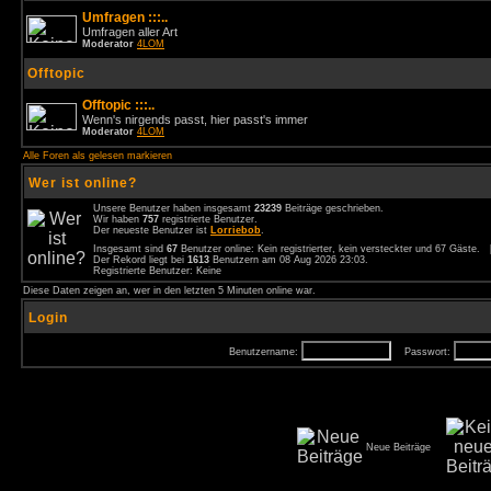
Umfragen :::..
Umfragen aller Art
Moderator
4LOM
Offtopic
Offtopic :::..
Wenn's nirgends passt, hier passt's immer
Moderator
4LOM
Alle Foren als gelesen markieren
Wer ist online?
Unsere Benutzer haben insgesamt
23239
Beiträge geschrieben.
Wir haben
757
registrierte Benutzer.
Der neueste Benutzer ist
Lorriebob
.
Insgesamt sind
67
Benutzer online: Kein registrierter, kein versteckter und 67 Gäste.
Der Rekord liegt bei
1613
Benutzern am 08 Aug 2026 23:03.
Registrierte Benutzer: Keine
Diese Daten zeigen an, wer in den letzten 5 Minuten online war.
Login
Benutzername:
Passwort:
Neue Beiträge