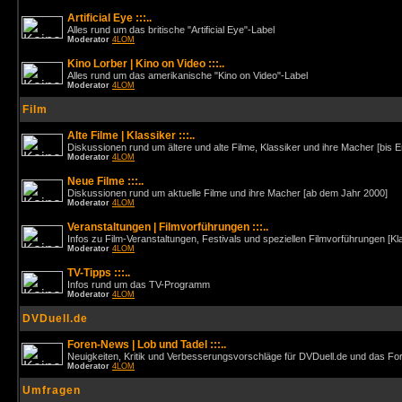
Artificial Eye :::..
Alles rund um das britische "Artificial Eye"-Label
Moderator
4LOM
Kino Lorber | Kino on Video :::..
Alles rund um das amerikanische "Kino on Video"-Label
Moderator
4LOM
Film
Alte Filme | Klassiker :::..
Diskussionen rund um ältere und alte Filme, Klassiker und ihre Macher [bis 
Moderator
4LOM
Neue Filme :::..
Diskussionen rund um aktuelle Filme und ihre Macher [ab dem Jahr 2000]
Moderator
4LOM
Veranstaltungen | Filmvorführungen :::..
Infos zu Film-Veranstaltungen, Festivals und speziellen Filmvorführungen [Kl
Moderator
4LOM
TV-Tipps :::..
Infos rund um das TV-Programm
Moderator
4LOM
DVDuell.de
Foren-News | Lob und Tadel :::..
Neuigkeiten, Kritik und Verbesserungsvorschläge für DVDuell.de und das F
Moderator
4LOM
Umfragen