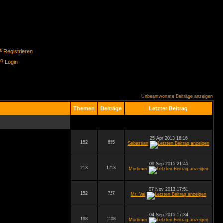
Registrieren
Login
Unbeantwortete Beiträge anzeigen
Themen
Beiträge
Letzter Beitrag
25 Apr 2013 16:16
152
655
Sebastian
09 Sep 2015 21:45
213
1713
Mortimer
07 Nov 2013 17:51
152
727
Mr. Vai
04 Sep 2015 17:34
198
1108
Mortimer