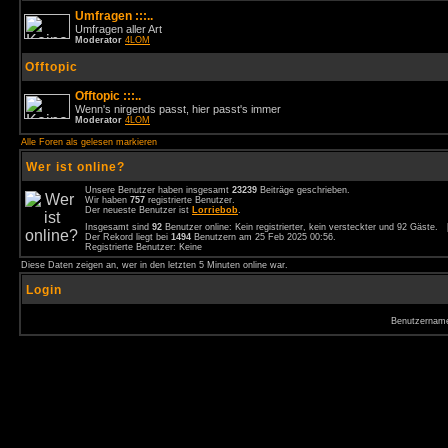
Umfragen :::..
Umfragen aller Art
Moderator
4LOM
Offtopic
Offtopic :::..
Wenn's nirgends passt, hier passt's immer
Moderator
4LOM
Alle Foren als gelesen markieren
Wer ist online?
Unsere Benutzer haben insgesamt
23239
Beiträge geschrieben.
Wir haben
757
registrierte Benutzer.
Der neueste Benutzer ist
Lorriebob
.
Insgesamt sind
92
Benutzer online: Kein registrierter, kein versteckter und 92 Gäste.
Der Rekord liegt bei
1494
Benutzern am 25 Feb 2025 00:56.
Registrierte Benutzer: Keine
Diese Daten zeigen an, wer in den letzten 5 Minuten online war.
Login
Benutzernam