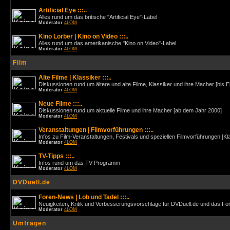
Artificial Eye :::..
Alles rund um das britische "Artificial Eye"-Label
Moderator
4LOM
Kino Lorber | Kino on Video :::..
Alles rund um das amerikanische "Kino on Video"-Label
Moderator
4LOM
Film
Alte Filme | Klassiker :::..
Diskussionen rund um ältere und alte Filme, Klassiker und ihre Macher [bis 
Moderator
4LOM
Neue Filme :::..
Diskussionen rund um aktuelle Filme und ihre Macher [ab dem Jahr 2000]
Moderator
4LOM
Veranstaltungen | Filmvorführungen :::..
Infos zu Film-Veranstaltungen, Festivals und speziellen Filmvorführungen [Kl
Moderator
4LOM
TV-Tipps :::..
Infos rund um das TV-Programm
Moderator
4LOM
DVDuell.de
Foren-News | Lob und Tadel :::..
Neuigkeiten, Kritik und Verbesserungsvorschläge für DVDuell.de und das F
Moderator
4LOM
Umfragen