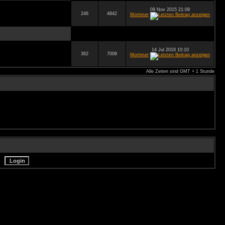
09 Nov 2015 21:09
246
4842
Mortimer
14 Jul 2018 10:10
362
7008
Mortimer
Alle Zeiten sind GMT + 1 Stunde