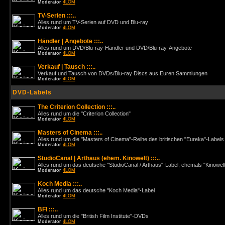
Moderator
4LOM
TV-Serien :::..
Alles rund um TV-Serien auf DVD und Blu-ray
Moderator
4LOM
Händler | Angebote :::..
Alles rund um DVD/Blu-ray-Händler und DVD/Blu-ray-Angebote
Moderator
4LOM
Verkauf | Tausch :::..
Verkauf und Tausch von DVDs/Blu-ray Discs aus Euren Sammlungen
Moderator
4LOM
DVD-Labels
The Criterion Collection :::..
Alles rund um die "Criterion Collection"
Moderator
4LOM
Masters of Cinema :::..
Alles rund um die "Masters of Cinema"-Reihe des britischen "Eureka"-Labels
Moderator
4LOM
StudioCanal | Arthaus (ehem. Kinowelt) :::..
Alles rund um das deutsche "StudioCanal / Arthaus"-Label, ehemals "Kinowel
Moderator
4LOM
Koch Media :::..
Alles rund um das deutsche "Koch Media"-Label
Moderator
4LOM
BFI :::..
Alles rund um die "British Film Institute"-DVDs
Moderator
4LOM