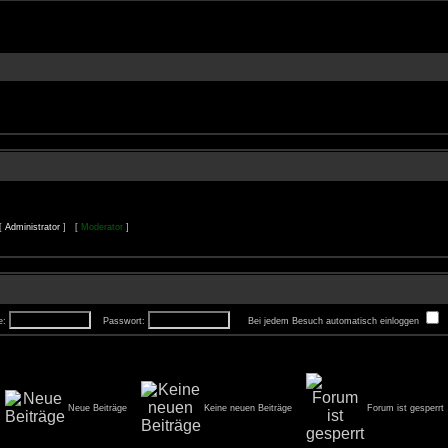
 [
Administrator
] [
Moderator
]
e:
Passwort:
Bei jedem Besuch automatisch einloggen
Neue Beiträge
Keine neuen Beiträge
Forum ist gesperrt