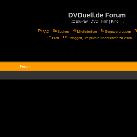
DVDuell.de Forum
..::: Blu-ray | DVD | Film | Kino :::..
FAQ
Suchen
Mitgliederliste
Benutzergruppen
Profil
Einloggen, um private Nachrichten zu lesen
Forum