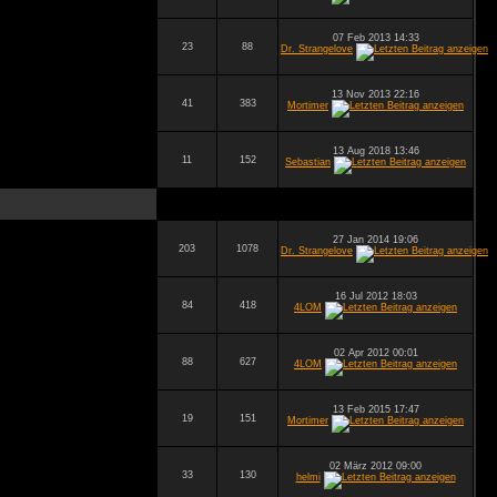
07 Feb 2013 14:33
23
88
Dr. Strangelove
13 Nov 2013 22:16
41
383
Mortimer
13 Aug 2018 13:46
11
152
Sebastian
27 Jan 2014 19:06
203
1078
Dr. Strangelove
16 Jul 2012 18:03
84
418
4LOM
02 Apr 2012 00:01
88
627
4LOM
13 Feb 2015 17:47
19
151
Mortimer
02 März 2012 09:00
33
130
helmi