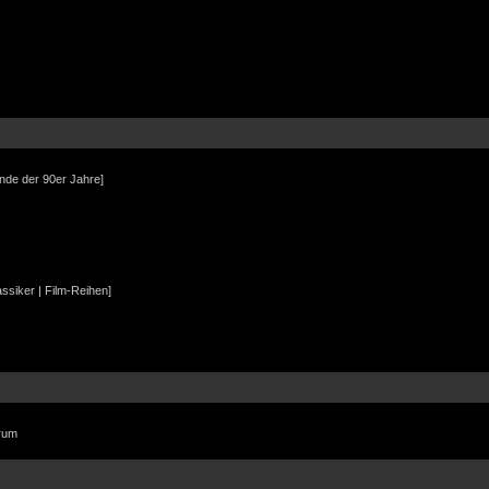
Ende der 90er Jahre]
assiker | Film-Reihen]
orum