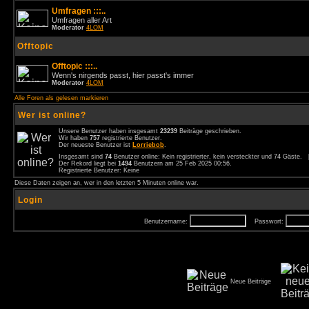
Umfragen :::..
Umfragen aller Art
Moderator
4LOM
Offtopic
Offtopic :::..
Wenn's nirgends passt, hier passt's immer
Moderator
4LOM
Alle Foren als gelesen markieren
Wer ist online?
Unsere Benutzer haben insgesamt
23239
Beiträge geschrieben.
Wir haben
757
registrierte Benutzer.
Der neueste Benutzer ist
Lorriebob
.
Insgesamt sind
74
Benutzer online: Kein registrierter, kein versteckter und 74 Gäste.
Der Rekord liegt bei
1494
Benutzern am 25 Feb 2025 00:56.
Registrierte Benutzer: Keine
Diese Daten zeigen an, wer in den letzten 5 Minuten online war.
Login
Benutzername:
Passwort:
Neue Beiträge