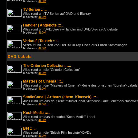
Moderator
4LOM
TV-Serien :::..
Alles rund um TV-Serien auf DVD und Blu-ray
Moderator
4LOM
Händler | Angebote :::..
Alles rund um DVD/Blu-ray-Händler und DVD/Blu-ray-Angebote
Moderator
4LOM
Verkauf | Tausch :::..
Verkauf und Tausch von DVDs/Blu-ray Discs aus Euren Sammlungen
Moderator
4LOM
DVD-Labels
The Criterion Collection :::..
Alles rund um die "Criterion Collection"
Moderator
4LOM
Masters of Cinema :::..
Alles rund um die "Masters of Cinema"-Reihe des britischen "Eureka"-Labels
Moderator
4LOM
StudioCanal | Arthaus (ehem. Kinowelt) :::..
Alles rund um das deutsche "StudioCanal / Arthaus"-Label, ehemals "Kinowel
Moderator
4LOM
Koch Media :::..
Alles rund um das deutsche "Koch Media"-Label
Moderator
4LOM
BFI :::..
Alles rund um die "British Film Institute"-DVDs
Moderator
4LOM