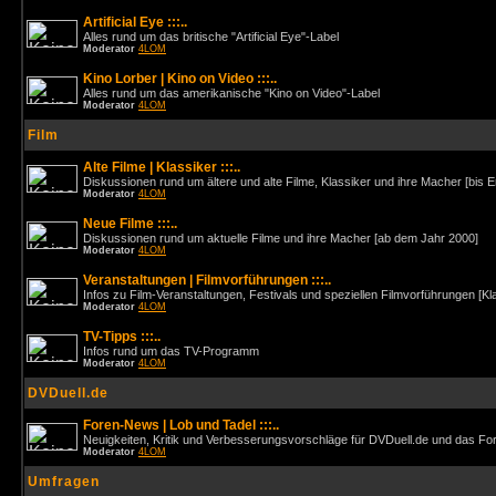
Artificial Eye :::..
Alles rund um das britische "Artificial Eye"-Label
Moderator
4LOM
Kino Lorber | Kino on Video :::..
Alles rund um das amerikanische "Kino on Video"-Label
Moderator
4LOM
Film
Alte Filme | Klassiker :::..
Diskussionen rund um ältere und alte Filme, Klassiker und ihre Macher [bis 
Moderator
4LOM
Neue Filme :::..
Diskussionen rund um aktuelle Filme und ihre Macher [ab dem Jahr 2000]
Moderator
4LOM
Veranstaltungen | Filmvorführungen :::..
Infos zu Film-Veranstaltungen, Festivals und speziellen Filmvorführungen [Kl
Moderator
4LOM
TV-Tipps :::..
Infos rund um das TV-Programm
Moderator
4LOM
DVDuell.de
Foren-News | Lob und Tadel :::..
Neuigkeiten, Kritik und Verbesserungsvorschläge für DVDuell.de und das F
Moderator
4LOM
Umfragen